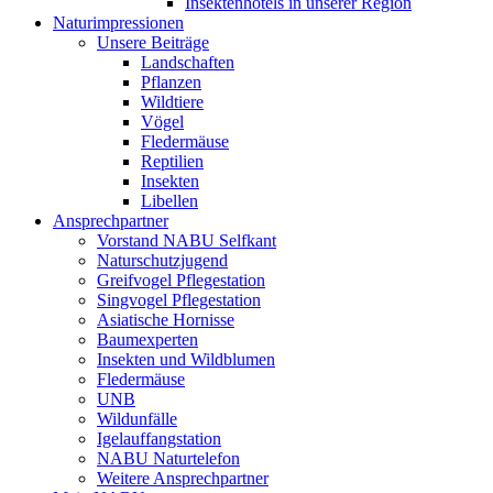
Insektenhotels in unserer Region
Naturimpressionen
Unsere Beiträge
Landschaften
Pflanzen
Wildtiere
Vögel
Fledermäuse
Reptilien
Insekten
Libellen
Ansprechpartner
Vorstand NABU Selfkant
Naturschutzjugend
Greifvogel Pflegestation
Singvogel Pflegestation
Asiatische Hornisse
Baumexperten
Insekten und Wildblumen
Fledermäuse
UNB
Wildunfälle
Igelauffangstation
NABU Naturtelefon
Weitere Ansprechpartner