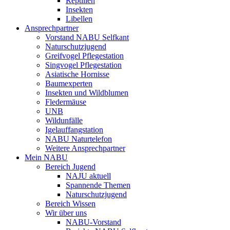
Reptilien
Insekten
Libellen
Ansprechpartner
Vorstand NABU Selfkant
Naturschutzjugend
Greifvogel Pflegestation
Singvogel Pflegestation
Asiatische Hornisse
Baumexperten
Insekten und Wildblumen
Fledermäuse
UNB
Wildunfälle
Igelauffangstation
NABU Naturtelefon
Weitere Ansprechpartner
Mein NABU
Bereich Jugend
NAJU aktuell
Spannende Themen
Naturschutzjugend
Bereich Wissen
Wir über uns
NABU-Vorstand