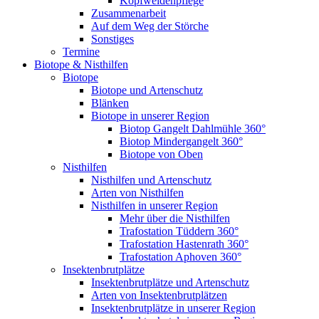
Kopfweidenpflege
Zusammenarbeit
Auf dem Weg der Störche
Sonstiges
Termine
Biotope & Nisthilfen
Biotope
Biotope und Artenschutz
Blänken
Biotope in unserer Region
Biotop Gangelt Dahlmühle 360°
Biotop Mindergangelt 360°
Biotope von Oben
Nisthilfen
Nisthilfen und Artenschutz
Arten von Nisthilfen
Nisthilfen in unserer Region
Mehr über die Nisthilfen
Trafostation Tüddern 360°
Trafostation Hastenrath 360°
Trafostation Aphoven 360°
Insektenbrutplätze
Insektenbrutplätze und Artenschutz
Arten von Insektenbrutplätzen
Insektenbrutplätze in unserer Region