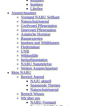
Reptilien
Insekten
Libellen
Ansprechpartner
Vorstand NABU Selfkant
Naturschutzjugend
Greifvogel Pflegestation
Singvogel Pflegestation
Asiatische Hornisse
Baumexperten
Insekten und Wildblumen
Fledermäuse
UNB
Wildunfälle
Igelauffangstation
NABU Naturtelefon
Weitere Ansprechpartner
Mein NABU
Bereich Jugend
NAJU aktuell
Spannende Themen
Naturschutzjugend
Bereich Wissen
Wir über uns
NABU-Vorstand