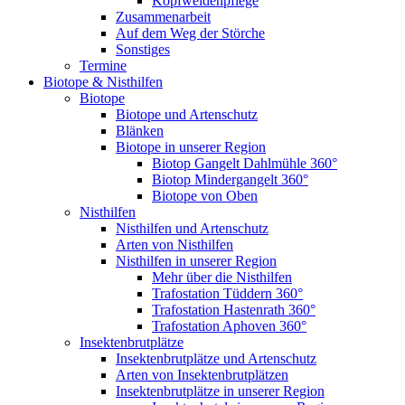
Kopfweidenpflege
Zusammenarbeit
Auf dem Weg der Störche
Sonstiges
Termine
Biotope & Nisthilfen
Biotope
Biotope und Artenschutz
Blänken
Biotope in unserer Region
Biotop Gangelt Dahlmühle 360°
Biotop Mindergangelt 360°
Biotope von Oben
Nisthilfen
Nisthilfen und Artenschutz
Arten von Nisthilfen
Nisthilfen in unserer Region
Mehr über die Nisthilfen
Trafostation Tüddern 360°
Trafostation Hastenrath 360°
Trafostation Aphoven 360°
Insektenbrutplätze
Insektenbrutplätze und Artenschutz
Arten von Insektenbrutplätzen
Insektenbrutplätze in unserer Region