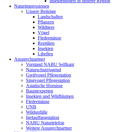
Insektenhotels in unserer Region
Naturimpressionen
Unsere Beiträge
Landschaften
Pflanzen
Wildtiere
Vögel
Fledermäuse
Reptilien
Insekten
Libellen
Ansprechpartner
Vorstand NABU Selfkant
Naturschutzjugend
Greifvogel Pflegestation
Singvogel Pflegestation
Asiatische Hornisse
Baumexperten
Insekten und Wildblumen
Fledermäuse
UNB
Wildunfälle
Igelauffangstation
NABU Naturtelefon
Weitere Ansprechpartner