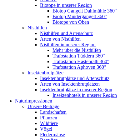
Biotope in unserer Region
Biotop Gangelt Dahlmühle 360°
Biotop Mindergangelt 360°
Biotope von Oben
Nisthilfen
Nisthilfen und Artenschutz
Arten von Nisthilfen
Nisthilfen in unserer Region
Mehr über die Nisthilfen
Trafostation Tüddern 360°
Trafostation Hastenrath 360°
Trafostation Aphoven 360°
Insektenbrutplätze
Insektenbrutplätze und Artenschutz
Arten von Insektenbrutplätzen
Insektenbrutplätze in unserer Region
Insektenhotels in unserer Region
Naturimpressionen
Unsere Beiträge
Landschaften
Pflanzen
Wildtiere
Vögel
Fledermäuse