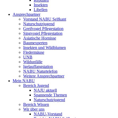
Reptilien
Insekten
Libellen
Ansprechpartner
Vorstand NABU Selfkant
Naturschutzjugend
Greifvogel Pflegestation
Singvogel Pflegestation
Asiatische Hornisse
Baumexperten
Insekten und Wildblumen
Fledermäuse
UNB
Wildunfälle
Igelauffangstation
NABU Naturtelefon
Weitere Ansprechpartner
Mein NABU
Bereich Jugend
NAJU aktuell
Spannende Themen
Naturschutzjugend
Bereich Wissen
Wir über uns
NABU-Vorstand