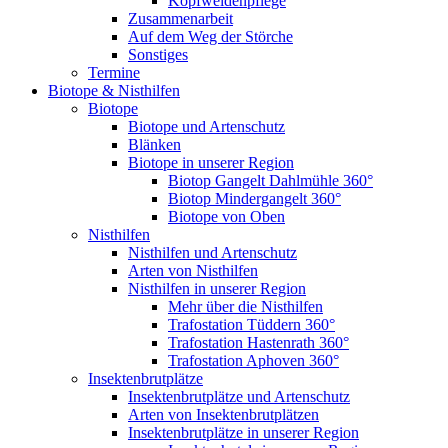
Kopfweidenpflege
Zusammenarbeit
Auf dem Weg der Störche
Sonstiges
Termine
Biotope & Nisthilfen
Biotope
Biotope und Artenschutz
Blänken
Biotope in unserer Region
Biotop Gangelt Dahlmühle 360°
Biotop Mindergangelt 360°
Biotope von Oben
Nisthilfen
Nisthilfen und Artenschutz
Arten von Nisthilfen
Nisthilfen in unserer Region
Mehr über die Nisthilfen
Trafostation Tüddern 360°
Trafostation Hastenrath 360°
Trafostation Aphoven 360°
Insektenbrutplätze
Insektenbrutplätze und Artenschutz
Arten von Insektenbrutplätzen
Insektenbrutplätze in unserer Region