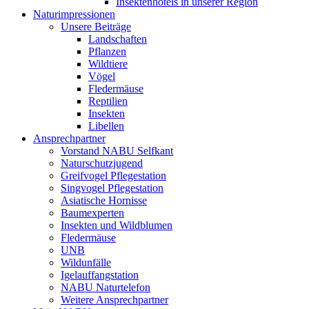
Insektenhotels in unserer Region
Naturimpressionen
Unsere Beiträge
Landschaften
Pflanzen
Wildtiere
Vögel
Fledermäuse
Reptilien
Insekten
Libellen
Ansprechpartner
Vorstand NABU Selfkant
Naturschutzjugend
Greifvogel Pflegestation
Singvogel Pflegestation
Asiatische Hornisse
Baumexperten
Insekten und Wildblumen
Fledermäuse
UNB
Wildunfälle
Igelauffangstation
NABU Naturtelefon
Weitere Ansprechpartner