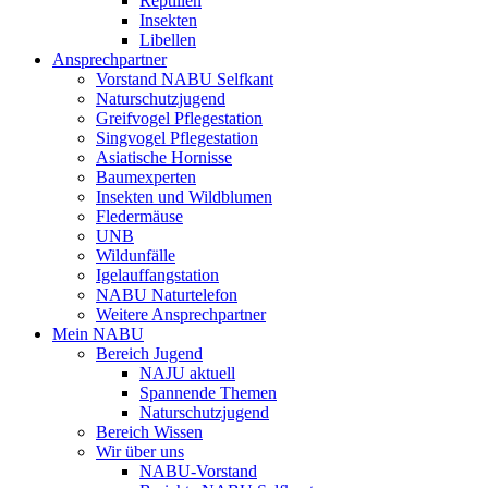
Reptilien
Insekten
Libellen
Ansprechpartner
Vorstand NABU Selfkant
Naturschutzjugend
Greifvogel Pflegestation
Singvogel Pflegestation
Asiatische Hornisse
Baumexperten
Insekten und Wildblumen
Fledermäuse
UNB
Wildunfälle
Igelauffangstation
NABU Naturtelefon
Weitere Ansprechpartner
Mein NABU
Bereich Jugend
NAJU aktuell
Spannende Themen
Naturschutzjugend
Bereich Wissen
Wir über uns
NABU-Vorstand