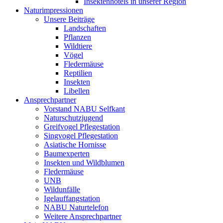
Insektenhotels in unserer Region
Naturimpressionen
Unsere Beiträge
Landschaften
Pflanzen
Wildtiere
Vögel
Fledermäuse
Reptilien
Insekten
Libellen
Ansprechpartner
Vorstand NABU Selfkant
Naturschutzjugend
Greifvogel Pflegestation
Singvogel Pflegestation
Asiatische Hornisse
Baumexperten
Insekten und Wildblumen
Fledermäuse
UNB
Wildunfälle
Igelauffangstation
NABU Naturtelefon
Weitere Ansprechpartner