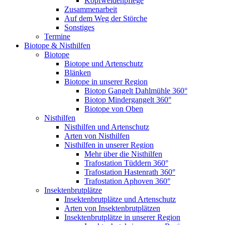
Kopfweidenpflege
Zusammenarbeit
Auf dem Weg der Störche
Sonstiges
Termine
Biotope & Nisthilfen
Biotope
Biotope und Artenschutz
Blänken
Biotope in unserer Region
Biotop Gangelt Dahlmühle 360°
Biotop Mindergangelt 360°
Biotope von Oben
Nisthilfen
Nisthilfen und Artenschutz
Arten von Nisthilfen
Nisthilfen in unserer Region
Mehr über die Nisthilfen
Trafostation Tüddern 360°
Trafostation Hastenrath 360°
Trafostation Aphoven 360°
Insektenbrutplätze
Insektenbrutplätze und Artenschutz
Arten von Insektenbrutplätzen
Insektenbrutplätze in unserer Region