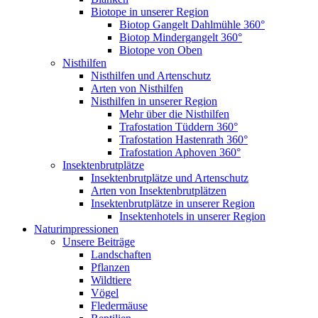
Biotope in unserer Region
Biotop Gangelt Dahlmühle 360°
Biotop Mindergangelt 360°
Biotope von Oben
Nisthilfen
Nisthilfen und Artenschutz
Arten von Nisthilfen
Nisthilfen in unserer Region
Mehr über die Nisthilfen
Trafostation Tüddern 360°
Trafostation Hastenrath 360°
Trafostation Aphoven 360°
Insektenbrutplätze
Insektenbrutplätze und Artenschutz
Arten von Insektenbrutplätzen
Insektenbrutplätze in unserer Region
Insektenhotels in unserer Region
Naturimpressionen
Unsere Beiträge
Landschaften
Pflanzen
Wildtiere
Vögel
Fledermäuse