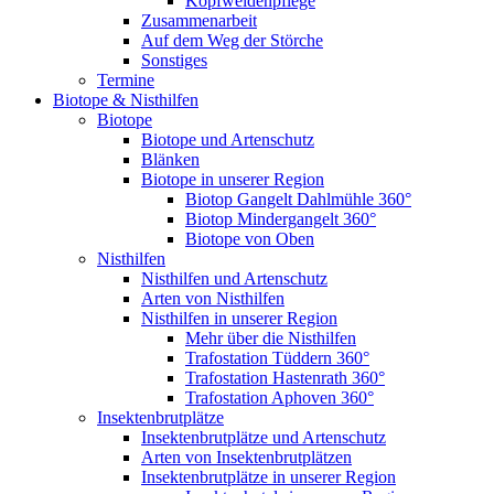
Kopfweidenpflege
Zusammenarbeit
Auf dem Weg der Störche
Sonstiges
Termine
Biotope & Nisthilfen
Biotope
Biotope und Artenschutz
Blänken
Biotope in unserer Region
Biotop Gangelt Dahlmühle 360°
Biotop Mindergangelt 360°
Biotope von Oben
Nisthilfen
Nisthilfen und Artenschutz
Arten von Nisthilfen
Nisthilfen in unserer Region
Mehr über die Nisthilfen
Trafostation Tüddern 360°
Trafostation Hastenrath 360°
Trafostation Aphoven 360°
Insektenbrutplätze
Insektenbrutplätze und Artenschutz
Arten von Insektenbrutplätzen
Insektenbrutplätze in unserer Region