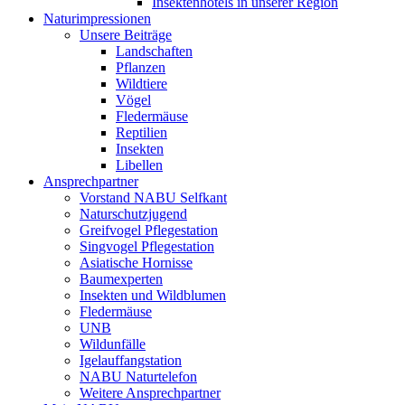
Insektenhotels in unserer Region
Naturimpressionen
Unsere Beiträge
Landschaften
Pflanzen
Wildtiere
Vögel
Fledermäuse
Reptilien
Insekten
Libellen
Ansprechpartner
Vorstand NABU Selfkant
Naturschutzjugend
Greifvogel Pflegestation
Singvogel Pflegestation
Asiatische Hornisse
Baumexperten
Insekten und Wildblumen
Fledermäuse
UNB
Wildunfälle
Igelauffangstation
NABU Naturtelefon
Weitere Ansprechpartner