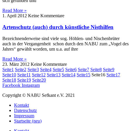
sich gefunden und
Read More »
1. April 2012
Keine Kommentare
Artenschutz (auch) durch künstliche Nisthilfen
Bezeichnenderweise sind viele sog. Höhlen- und Nischenbrüter
auch in der Vergangenheit schon durch den NABU zum „Vogel des
Jahres“ gewählt worden, um u.a. auf ihre
Read More »
23. März 2012
Keine Kommentare
Seite
1
Seite
2
Seite
3
Seite
4
Seite
5
Seite
6
Seite
7
Seite
8
Seite
9
Seite
10
Seite
11
Seite
12
Seite
13
Seite
14
Seite
15
Seite
16
Seite
17
Seite
18
Seite
19
Seite
20
Facebook
Instagram
Copyright © NABU Sefkant e.V. 2021
Kontakt
Datenschutz
Impressum
Startseite (neu)
Kontakt