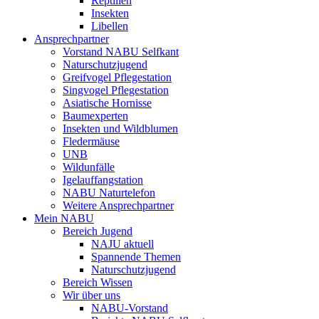
Reptilien
Insekten
Libellen
Ansprechpartner
Vorstand NABU Selfkant
Naturschutzjugend
Greifvogel Pflegestation
Singvogel Pflegestation
Asiatische Hornisse
Baumexperten
Insekten und Wildblumen
Fledermäuse
UNB
Wildunfälle
Igelauffangstation
NABU Naturtelefon
Weitere Ansprechpartner
Mein NABU
Bereich Jugend
NAJU aktuell
Spannende Themen
Naturschutzjugend
Bereich Wissen
Wir über uns
NABU-Vorstand