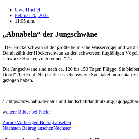
Uwe Huchel
Februar 20, 2022
11:05 a.m.
„Abnabeln“ der Jungschwäne
„Der Höckerschwan ist der größte heimische Wasservogel und wird 
Damit zählt der Höckerschwan zu den schwersten flugfähigen Vögeln
schwarze Höcker, zu erkennen.“ /1/
Die Jungschwäne sind nach ca. 120 bis 150 Tagen Flügge. Sie bleiben 
Doort“ (bei Echt, NL) ist dieses sehenswerte Spektakel momentan z
gezogen haben.
/1/ https://nrw.nabu.de/natur-und-landschaft/landnutzung/jagd/jagdba
w
eitere Bilder bei Flickr
Zurück
Vorherigen Beitrag ansehen
Nächsten Beitrag ansehen
Nächster