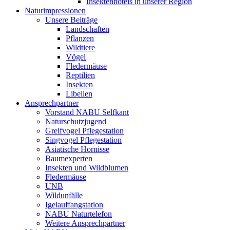
Insektenhotels in unserer Region
Naturimpressionen
Unsere Beiträge
Landschaften
Pflanzen
Wildtiere
Vögel
Fledermäuse
Reptilien
Insekten
Libellen
Ansprechpartner
Vorstand NABU Selfkant
Naturschutzjugend
Greifvogel Pflegestation
Singvogel Pflegestation
Asiatische Hornisse
Baumexperten
Insekten und Wildblumen
Fledermäuse
UNB
Wildunfälle
Igelauffangstation
NABU Naturtelefon
Weitere Ansprechpartner