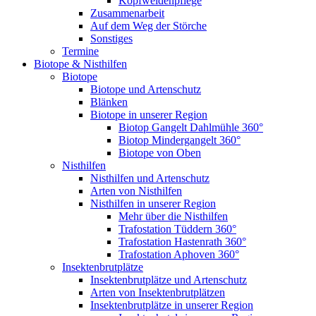
Kopfweidenpflege
Zusammenarbeit
Auf dem Weg der Störche
Sonstiges
Termine
Biotope & Nisthilfen
Biotope
Biotope und Artenschutz
Blänken
Biotope in unserer Region
Biotop Gangelt Dahlmühle 360°
Biotop Mindergangelt 360°
Biotope von Oben
Nisthilfen
Nisthilfen und Artenschutz
Arten von Nisthilfen
Nisthilfen in unserer Region
Mehr über die Nisthilfen
Trafostation Tüddern 360°
Trafostation Hastenrath 360°
Trafostation Aphoven 360°
Insektenbrutplätze
Insektenbrutplätze und Artenschutz
Arten von Insektenbrutplätzen
Insektenbrutplätze in unserer Region