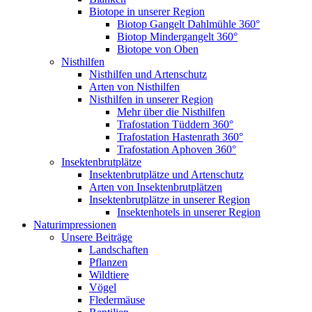
Biotope in unserer Region
Biotop Gangelt Dahlmühle 360°
Biotop Mindergangelt 360°
Biotope von Oben
Nisthilfen
Nisthilfen und Artenschutz
Arten von Nisthilfen
Nisthilfen in unserer Region
Mehr über die Nisthilfen
Trafostation Tüddern 360°
Trafostation Hastenrath 360°
Trafostation Aphoven 360°
Insektenbrutplätze
Insektenbrutplätze und Artenschutz
Arten von Insektenbrutplätzen
Insektenbrutplätze in unserer Region
Insektenhotels in unserer Region
Naturimpressionen
Unsere Beiträge
Landschaften
Pflanzen
Wildtiere
Vögel
Fledermäuse