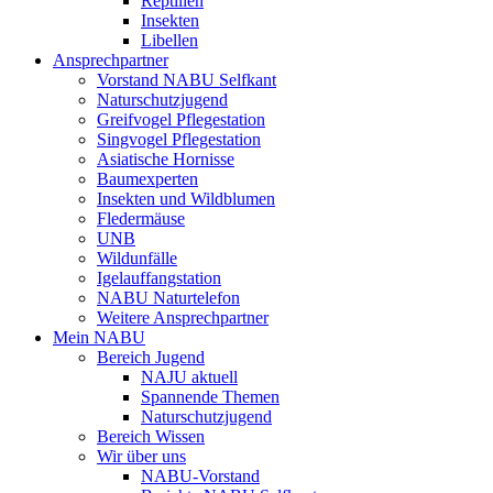
Reptilien
Insekten
Libellen
Ansprechpartner
Vorstand NABU Selfkant
Naturschutzjugend
Greifvogel Pflegestation
Singvogel Pflegestation
Asiatische Hornisse
Baumexperten
Insekten und Wildblumen
Fledermäuse
UNB
Wildunfälle
Igelauffangstation
NABU Naturtelefon
Weitere Ansprechpartner
Mein NABU
Bereich Jugend
NAJU aktuell
Spannende Themen
Naturschutzjugend
Bereich Wissen
Wir über uns
NABU-Vorstand