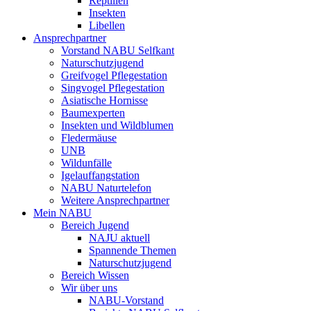
Reptilien
Insekten
Libellen
Ansprechpartner
Vorstand NABU Selfkant
Naturschutzjugend
Greifvogel Pflegestation
Singvogel Pflegestation
Asiatische Hornisse
Baumexperten
Insekten und Wildblumen
Fledermäuse
UNB
Wildunfälle
Igelauffangstation
NABU Naturtelefon
Weitere Ansprechpartner
Mein NABU
Bereich Jugend
NAJU aktuell
Spannende Themen
Naturschutzjugend
Bereich Wissen
Wir über uns
NABU-Vorstand