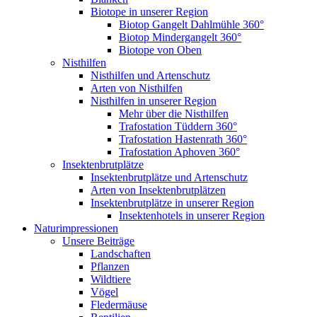
Biotope in unserer Region
Biotop Gangelt Dahlmühle 360°
Biotop Mindergangelt 360°
Biotope von Oben
Nisthilfen
Nisthilfen und Artenschutz
Arten von Nisthilfen
Nisthilfen in unserer Region
Mehr über die Nisthilfen
Trafostation Tüddern 360°
Trafostation Hastenrath 360°
Trafostation Aphoven 360°
Insektenbrutplätze
Insektenbrutplätze und Artenschutz
Arten von Insektenbrutplätzen
Insektenbrutplätze in unserer Region
Insektenhotels in unserer Region
Naturimpressionen
Unsere Beiträge
Landschaften
Pflanzen
Wildtiere
Vögel
Fledermäuse