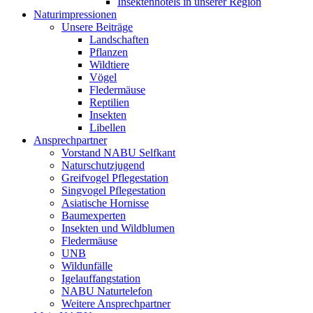
Insektenhotels in unserer Region
Naturimpressionen
Unsere Beiträge
Landschaften
Pflanzen
Wildtiere
Vögel
Fledermäuse
Reptilien
Insekten
Libellen
Ansprechpartner
Vorstand NABU Selfkant
Naturschutzjugend
Greifvogel Pflegestation
Singvogel Pflegestation
Asiatische Hornisse
Baumexperten
Insekten und Wildblumen
Fledermäuse
UNB
Wildunfälle
Igelauffangstation
NABU Naturtelefon
Weitere Ansprechpartner