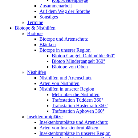
Kopfweidenpflege
Zusammenarbeit
Auf dem Weg der Störche
Sonstiges
Termine
Biotope & Nisthilfen
Biotope
Biotope und Artenschutz
Blänken
Biotope in unserer Region
Biotop Gangelt Dahlmühle 360°
Biotop Mindergangelt 360°
Biotope von Oben
Nisthilfen
Nisthilfen und Artenschutz
Arten von Nisthilfen
Nisthilfen in unserer Region
Mehr über die Nisthilfen
Trafostation Tüddern 360°
Trafostation Hastenrath 360°
Trafostation Aphoven 360°
Insektenbrutplätze
Insektenbrutplätze und Artenschutz
Arten von Insektenbrutplätzen
Insektenbrutplätze in unserer Region