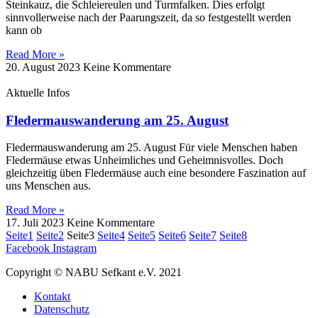
Steinkauz, die Schleiereulen und Turmfalken. Dies erfolgt
sinnvollerweise nach der Paarungszeit, da so festgestellt werden
kann ob
Read More »
20. August 2023
Keine Kommentare
Aktuelle Infos
Fledermauswanderung am 25. August
Fledermauswanderung am 25. August Für viele Menschen haben
Fledermäuse etwas Unheimliches und Geheimnisvolles. Doch
gleichzeitig üben Fledermäuse auch eine besondere Faszination auf
uns Menschen aus.
Read More »
17. Juli 2023
Keine Kommentare
Seite
1
Seite
2
Seite
3
Seite
4
Seite
5
Seite
6
Seite
7
Seite
8
Facebook
Instagram
Copyright © NABU Sefkant e.V. 2021
Kontakt
Datenschutz