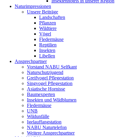
Insektenhotels in unserer Region
Naturimpressionen
Unsere Beiträge
Landschaften
Pflanzen
Wildtiere
Vögel
Fledermäuse
Reptilien
Insekten
Libellen
Ansprechpartner
Vorstand NABU Selfkant
Naturschutzjugend
Greifvogel Pflegestation
Singvogel Pflegestation
Asiatische Hornisse
Baumexperten
Insekten und Wildblumen
Fledermäuse
UNB
Wildunfälle
Igelauffangstation
NABU Naturtelefon
Weitere Ansprechpartner