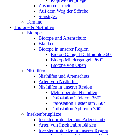
Kopfweidenpflege
Zusammenarbeit
Auf dem Weg der Störche
Sonstiges
Termine
Biotope & Nisthilfen
Biotope
Biotope und Artenschutz
Blänken
Biotope in unserer Region
Biotop Gangelt Dahlmühle 360°
Biotop Mindergangelt 360°
Biotope von Oben
Nisthilfen
Nisthilfen und Artenschutz
Arten von Nisthilfen
Nisthilfen in unserer Region
Mehr über die Nisthilfen
Trafostation Tüddern 360°
Trafostation Hastenrath 360°
Trafostation Aphoven 360°
Insektenbrutplätze
Insektenbrutplätze und Artenschutz
Arten von Insektenbrutplätzen
Insektenbrutplätze in unserer Region