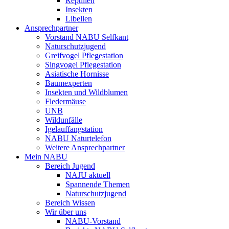
Reptilien
Insekten
Libellen
Ansprechpartner
Vorstand NABU Selfkant
Naturschutzjugend
Greifvogel Pflegestation
Singvogel Pflegestation
Asiatische Hornisse
Baumexperten
Insekten und Wildblumen
Fledermäuse
UNB
Wildunfälle
Igelauffangstation
NABU Naturtelefon
Weitere Ansprechpartner
Mein NABU
Bereich Jugend
NAJU aktuell
Spannende Themen
Naturschutzjugend
Bereich Wissen
Wir über uns
NABU-Vorstand