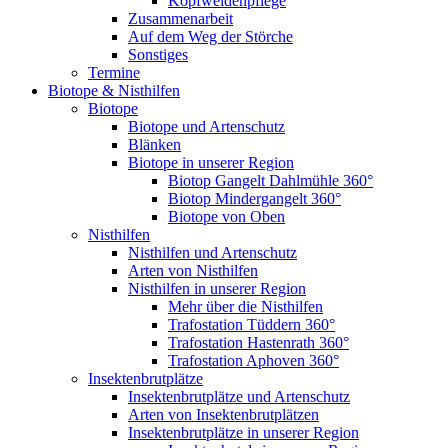
Kopfweidenpflege
Zusammenarbeit
Auf dem Weg der Störche
Sonstiges
Termine
Biotope & Nisthilfen
Biotope
Biotope und Artenschutz
Blänken
Biotope in unserer Region
Biotop Gangelt Dahlmühle 360°
Biotop Mindergangelt 360°
Biotope von Oben
Nisthilfen
Nisthilfen und Artenschutz
Arten von Nisthilfen
Nisthilfen in unserer Region
Mehr über die Nisthilfen
Trafostation Tüddern 360°
Trafostation Hastenrath 360°
Trafostation Aphoven 360°
Insektenbrutplätze
Insektenbrutplätze und Artenschutz
Arten von Insektenbrutplätzen
Insektenbrutplätze in unserer Region