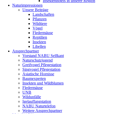
Insektenhotels in unserer Region
Naturimpressionen
Unsere Beiträge
Landschaften
Pflanzen
Wildtiere
Vögel
Fledermäuse
Reptilien
Insekten
Libellen
Ansprechpartner
Vorstand NABU Selfkant
Naturschutzjugend
Greifvogel Pflegestation
Singvogel Pflegestation
Asiatische Hornisse
Baumexperten
Insekten und Wildblumen
Fledermäuse
UNB
Wildunfälle
Igelauffangstation
NABU Naturtelefon
Weitere Ansprechpartner