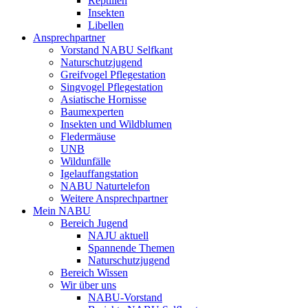
Reptilien
Insekten
Libellen
Ansprechpartner
Vorstand NABU Selfkant
Naturschutzjugend
Greifvogel Pflegestation
Singvogel Pflegestation
Asiatische Hornisse
Baumexperten
Insekten und Wildblumen
Fledermäuse
UNB
Wildunfälle
Igelauffangstation
NABU Naturtelefon
Weitere Ansprechpartner
Mein NABU
Bereich Jugend
NAJU aktuell
Spannende Themen
Naturschutzjugend
Bereich Wissen
Wir über uns
NABU-Vorstand