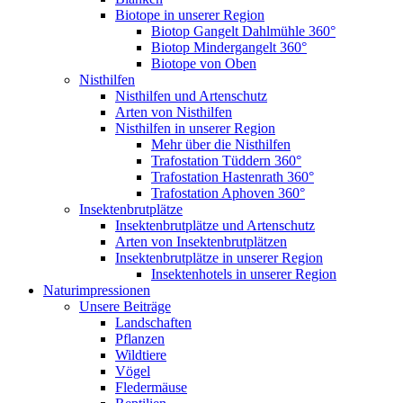
Biotope in unserer Region
Biotop Gangelt Dahlmühle 360°
Biotop Mindergangelt 360°
Biotope von Oben
Nisthilfen
Nisthilfen und Artenschutz
Arten von Nisthilfen
Nisthilfen in unserer Region
Mehr über die Nisthilfen
Trafostation Tüddern 360°
Trafostation Hastenrath 360°
Trafostation Aphoven 360°
Insektenbrutplätze
Insektenbrutplätze und Artenschutz
Arten von Insektenbrutplätzen
Insektenbrutplätze in unserer Region
Insektenhotels in unserer Region
Naturimpressionen
Unsere Beiträge
Landschaften
Pflanzen
Wildtiere
Vögel
Fledermäuse