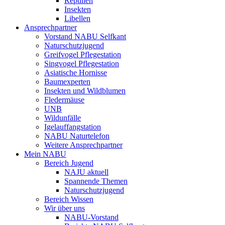
Reptilien
Insekten
Libellen
Ansprechpartner
Vorstand NABU Selfkant
Naturschutzjugend
Greifvogel Pflegestation
Singvogel Pflegestation
Asiatische Hornisse
Baumexperten
Insekten und Wildblumen
Fledermäuse
UNB
Wildunfälle
Igelauffangstation
NABU Naturtelefon
Weitere Ansprechpartner
Mein NABU
Bereich Jugend
NAJU aktuell
Spannende Themen
Naturschutzjugend
Bereich Wissen
Wir über uns
NABU-Vorstand