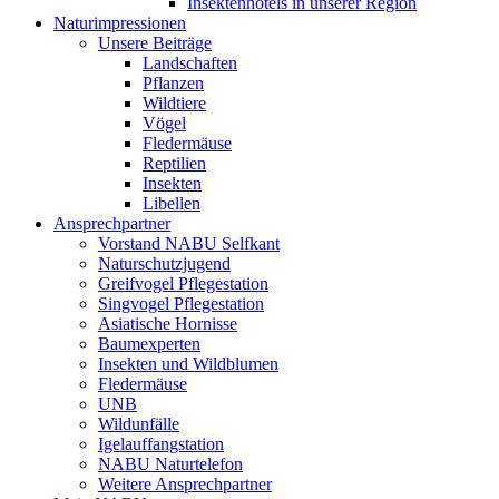
Insektenhotels in unserer Region
Naturimpressionen
Unsere Beiträge
Landschaften
Pflanzen
Wildtiere
Vögel
Fledermäuse
Reptilien
Insekten
Libellen
Ansprechpartner
Vorstand NABU Selfkant
Naturschutzjugend
Greifvogel Pflegestation
Singvogel Pflegestation
Asiatische Hornisse
Baumexperten
Insekten und Wildblumen
Fledermäuse
UNB
Wildunfälle
Igelauffangstation
NABU Naturtelefon
Weitere Ansprechpartner