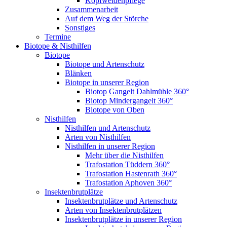
Kopfweidenpflege
Zusammenarbeit
Auf dem Weg der Störche
Sonstiges
Termine
Biotope & Nisthilfen
Biotope
Biotope und Artenschutz
Blänken
Biotope in unserer Region
Biotop Gangelt Dahlmühle 360°
Biotop Mindergangelt 360°
Biotope von Oben
Nisthilfen
Nisthilfen und Artenschutz
Arten von Nisthilfen
Nisthilfen in unserer Region
Mehr über die Nisthilfen
Trafostation Tüddern 360°
Trafostation Hastenrath 360°
Trafostation Aphoven 360°
Insektenbrutplätze
Insektenbrutplätze und Artenschutz
Arten von Insektenbrutplätzen
Insektenbrutplätze in unserer Region