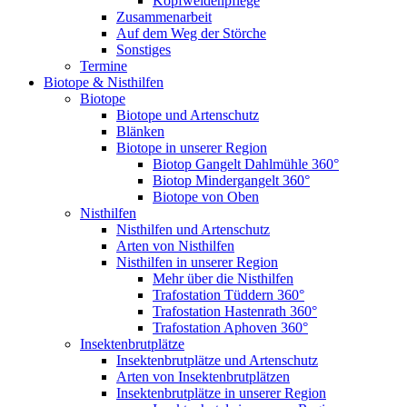
Kopfweidenpflege
Zusammenarbeit
Auf dem Weg der Störche
Sonstiges
Termine
Biotope & Nisthilfen
Biotope
Biotope und Artenschutz
Blänken
Biotope in unserer Region
Biotop Gangelt Dahlmühle 360°
Biotop Mindergangelt 360°
Biotope von Oben
Nisthilfen
Nisthilfen und Artenschutz
Arten von Nisthilfen
Nisthilfen in unserer Region
Mehr über die Nisthilfen
Trafostation Tüddern 360°
Trafostation Hastenrath 360°
Trafostation Aphoven 360°
Insektenbrutplätze
Insektenbrutplätze und Artenschutz
Arten von Insektenbrutplätzen
Insektenbrutplätze in unserer Region