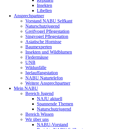
Reptilien
Insekten
Libellen
Ansprechpartner
Vorstand NABU Selfkant
Naturschutzjugend
Greifvogel Pflegestation
Singvogel Pflegestation
Asiatische Hornisse
Baumexperten
Insekten und Wildblumen
Fledermäuse
UNB
Wildunfälle
Igelauffangstation
NABU Naturtelefon
Weitere Ansprechpartner
Mein NABU
Bereich Jugend
NAJU aktuell
Spannende Themen
Naturschutzjugend
Bereich Wissen
Wir über uns
NABU-Vorstand