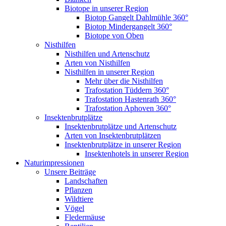
Biotope in unserer Region
Biotop Gangelt Dahlmühle 360°
Biotop Mindergangelt 360°
Biotope von Oben
Nisthilfen
Nisthilfen und Artenschutz
Arten von Nisthilfen
Nisthilfen in unserer Region
Mehr über die Nisthilfen
Trafostation Tüddern 360°
Trafostation Hastenrath 360°
Trafostation Aphoven 360°
Insektenbrutplätze
Insektenbrutplätze und Artenschutz
Arten von Insektenbrutplätzen
Insektenbrutplätze in unserer Region
Insektenhotels in unserer Region
Naturimpressionen
Unsere Beiträge
Landschaften
Pflanzen
Wildtiere
Vögel
Fledermäuse