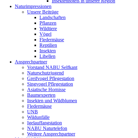
Insektenhotels in unserer Region
Naturimpressionen
Unsere Beiträge
Landschaften
Pflanzen
Wildtiere
Vögel
Fledermäuse
Reptilien
Insekten
Libellen
Ansprechpartner
Vorstand NABU Selfkant
Naturschutzjugend
Greifvogel Pflegestation
Singvogel Pflegestation
Asiatische Hornisse
Baumexperten
Insekten und Wildblumen
Fledermäuse
UNB
Wildunfälle
Igelauffangstation
NABU Naturtelefon
Weitere Ansprechpartner