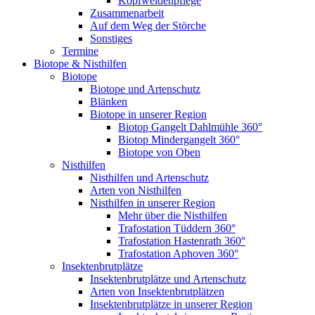
Kopfweidenpflege
Zusammenarbeit
Auf dem Weg der Störche
Sonstiges
Termine
Biotope & Nisthilfen
Biotope
Biotope und Artenschutz
Blänken
Biotope in unserer Region
Biotop Gangelt Dahlmühle 360°
Biotop Mindergangelt 360°
Biotope von Oben
Nisthilfen
Nisthilfen und Artenschutz
Arten von Nisthilfen
Nisthilfen in unserer Region
Mehr über die Nisthilfen
Trafostation Tüddern 360°
Trafostation Hastenrath 360°
Trafostation Aphoven 360°
Insektenbrutplätze
Insektenbrutplätze und Artenschutz
Arten von Insektenbrutplätzen
Insektenbrutplätze in unserer Region