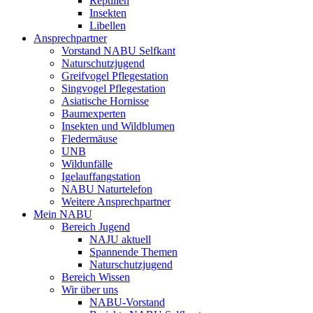
Reptilien
Insekten
Libellen
Ansprechpartner
Vorstand NABU Selfkant
Naturschutzjugend
Greifvogel Pflegestation
Singvogel Pflegestation
Asiatische Hornisse
Baumexperten
Insekten und Wildblumen
Fledermäuse
UNB
Wildunfälle
Igelauffangstation
NABU Naturtelefon
Weitere Ansprechpartner
Mein NABU
Bereich Jugend
NAJU aktuell
Spannende Themen
Naturschutzjugend
Bereich Wissen
Wir über uns
NABU-Vorstand