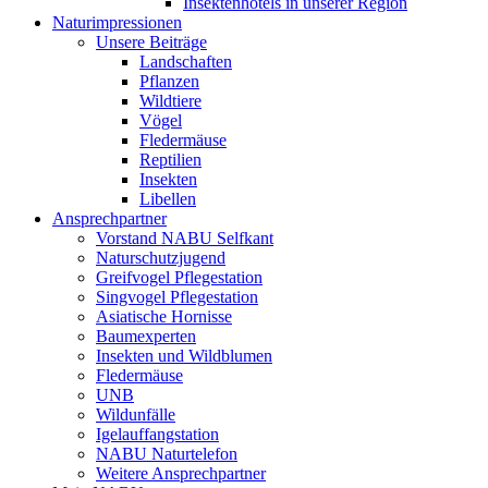
Insektenhotels in unserer Region
Naturimpressionen
Unsere Beiträge
Landschaften
Pflanzen
Wildtiere
Vögel
Fledermäuse
Reptilien
Insekten
Libellen
Ansprechpartner
Vorstand NABU Selfkant
Naturschutzjugend
Greifvogel Pflegestation
Singvogel Pflegestation
Asiatische Hornisse
Baumexperten
Insekten und Wildblumen
Fledermäuse
UNB
Wildunfälle
Igelauffangstation
NABU Naturtelefon
Weitere Ansprechpartner