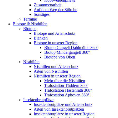
Kopfweidenpflege
Zusammenarbeit
Auf dem Weg der Störche
Sonstiges
Termine
Biotope & Nisthilfen
Biotope
Biotope und Artenschutz
Blänken
Biotope in unserer Region
Biotop Gangelt Dahlmühle 360°
Biotop Mindergangelt 360°
Biotope von Oben
Nisthilfen
Nisthilfen und Artenschutz
Arten von Nisthilfen
Nisthilfen in unserer Region
Mehr über die Nisthilfen
Trafostation Tüddern 360°
Trafostation Hastenrath 360°
Trafostation Aphoven 360°
Insektenbrutplätze
Insektenbrutplätze und Artenschutz
Arten von Insektenbrutplätzen
Insektenbrutplätze in unserer Region