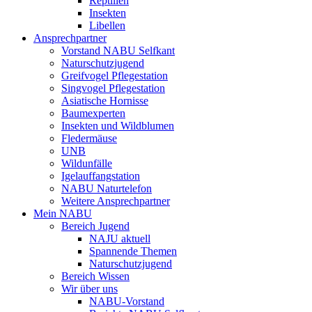
Reptilien
Insekten
Libellen
Ansprechpartner
Vorstand NABU Selfkant
Naturschutzjugend
Greifvogel Pflegestation
Singvogel Pflegestation
Asiatische Hornisse
Baumexperten
Insekten und Wildblumen
Fledermäuse
UNB
Wildunfälle
Igelauffangstation
NABU Naturtelefon
Weitere Ansprechpartner
Mein NABU
Bereich Jugend
NAJU aktuell
Spannende Themen
Naturschutzjugend
Bereich Wissen
Wir über uns
NABU-Vorstand