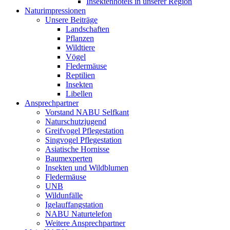
Insektenhotels in unserer Region
Naturimpressionen
Unsere Beiträge
Landschaften
Pflanzen
Wildtiere
Vögel
Fledermäuse
Reptilien
Insekten
Libellen
Ansprechpartner
Vorstand NABU Selfkant
Naturschutzjugend
Greifvogel Pflegestation
Singvogel Pflegestation
Asiatische Hornisse
Baumexperten
Insekten und Wildblumen
Fledermäuse
UNB
Wildunfälle
Igelauffangstation
NABU Naturtelefon
Weitere Ansprechpartner