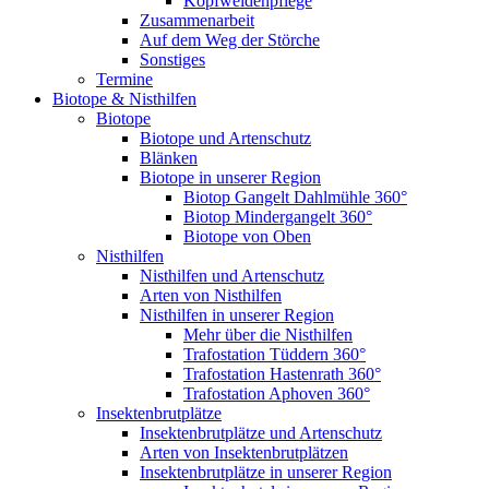
Kopfweidenpflege
Zusammenarbeit
Auf dem Weg der Störche
Sonstiges
Termine
Biotope & Nisthilfen
Biotope
Biotope und Artenschutz
Blänken
Biotope in unserer Region
Biotop Gangelt Dahlmühle 360°
Biotop Mindergangelt 360°
Biotope von Oben
Nisthilfen
Nisthilfen und Artenschutz
Arten von Nisthilfen
Nisthilfen in unserer Region
Mehr über die Nisthilfen
Trafostation Tüddern 360°
Trafostation Hastenrath 360°
Trafostation Aphoven 360°
Insektenbrutplätze
Insektenbrutplätze und Artenschutz
Arten von Insektenbrutplätzen
Insektenbrutplätze in unserer Region