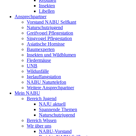
Reptilien
Insekten
Libellen
Ansprechpartner
Vorstand NABU Selfkant
Naturschutzjugend
Greifvogel Pflegestation
Singvogel Pflegestation
Asiatische Hornisse
Baumexperten
Insekten und Wildblumen
Fledermäuse
UNB
Wildunfälle
Igelauffangstation
NABU Naturtelefon
Weitere Ansprechpartner
Mein NABU
Bereich Jugend
NAJU aktuell
Spannende Themen
Naturschutzjugend
Bereich Wissen
Wir über uns
NABU-Vorstand