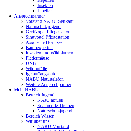
Reptilien
Insekten
Libellen
Ansprechpartner
Vorstand NABU Selfkant
Naturschutzjugend
Greifvogel Pflegestation
Singvogel Pflegestation
Asiatische Hornisse
Baumexperten
Insekten und Wildblumen
Fledermäuse
UNB
Wildunfälle
Igelauffangstation
NABU Naturtelefon
Weitere Ansprechpartner
Mein NABU
Bereich Jugend
NAJU aktuell
Spannende Themen
Naturschutzjugend
Bereich Wissen
Wir über uns
NABU-Vorstand