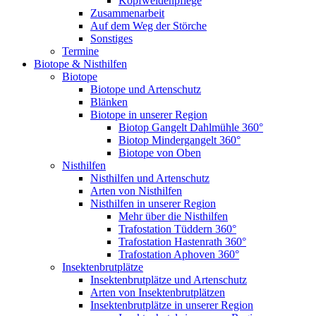
Kopfweidenpflege
Zusammenarbeit
Auf dem Weg der Störche
Sonstiges
Termine
Biotope & Nisthilfen
Biotope
Biotope und Artenschutz
Blänken
Biotope in unserer Region
Biotop Gangelt Dahlmühle 360°
Biotop Mindergangelt 360°
Biotope von Oben
Nisthilfen
Nisthilfen und Artenschutz
Arten von Nisthilfen
Nisthilfen in unserer Region
Mehr über die Nisthilfen
Trafostation Tüddern 360°
Trafostation Hastenrath 360°
Trafostation Aphoven 360°
Insektenbrutplätze
Insektenbrutplätze und Artenschutz
Arten von Insektenbrutplätzen
Insektenbrutplätze in unserer Region