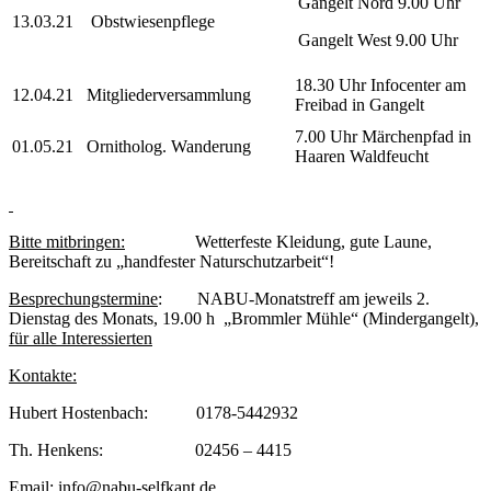
Gangelt Nord 9.00 Uhr
13.03.21
Obstwiesenpflege
Gangelt West 9.00 Uhr
18.30 Uhr Infocenter am
12.04.21
Mitgliederversammlung
Freibad in Gangelt
7.00 Uhr Märchenpfad in
01.05.21
Ornitholog. Wanderung
Haaren Waldfeucht
Bitte mitbringen:
Wetterfeste Kleidung, gute Laune,
Bereitschaft zu „handfester Naturschutzarbeit“!
Besprechungstermine
: NABU-Monatstreff am jeweils 2.
Dienstag des Monats, 19.00 h „Brommler Mühle“ (Mindergangelt),
für alle Interessierten
Kontakte:
Hubert Hostenbach: 0178-5442932
Th. Henkens: 02456 – 4415
Email: info@nabu-selfkant.de