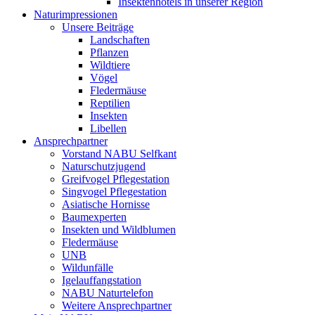
Insektenhotels in unserer Region
Naturimpressionen
Unsere Beiträge
Landschaften
Pflanzen
Wildtiere
Vögel
Fledermäuse
Reptilien
Insekten
Libellen
Ansprechpartner
Vorstand NABU Selfkant
Naturschutzjugend
Greifvogel Pflegestation
Singvogel Pflegestation
Asiatische Hornisse
Baumexperten
Insekten und Wildblumen
Fledermäuse
UNB
Wildunfälle
Igelauffangstation
NABU Naturtelefon
Weitere Ansprechpartner