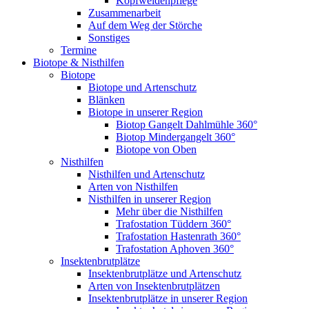
Kopfweidenpflege
Zusammenarbeit
Auf dem Weg der Störche
Sonstiges
Termine
Biotope & Nisthilfen
Biotope
Biotope und Artenschutz
Blänken
Biotope in unserer Region
Biotop Gangelt Dahlmühle 360°
Biotop Mindergangelt 360°
Biotope von Oben
Nisthilfen
Nisthilfen und Artenschutz
Arten von Nisthilfen
Nisthilfen in unserer Region
Mehr über die Nisthilfen
Trafostation Tüddern 360°
Trafostation Hastenrath 360°
Trafostation Aphoven 360°
Insektenbrutplätze
Insektenbrutplätze und Artenschutz
Arten von Insektenbrutplätzen
Insektenbrutplätze in unserer Region