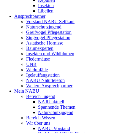
Reptilien
Insekten
Libellen
Ansprechpartner
Vorstand NABU Selfkant
Naturschutzjugend
Greifvogel Pflegestation
Singvogel Pflegestation
Asiatische Hornisse
Baumexperten
Insekten und Wildblumen
Fledermäuse
UNB
Wildunfälle
Igelauffangstation
NABU Naturtelefon
Weitere Ansprechpartner
Mein NABU
Bereich Jugend
NAJU aktuell
Spannende Themen
Naturschutzjugend
Bereich Wissen
Wir über uns
NABU-Vorstand