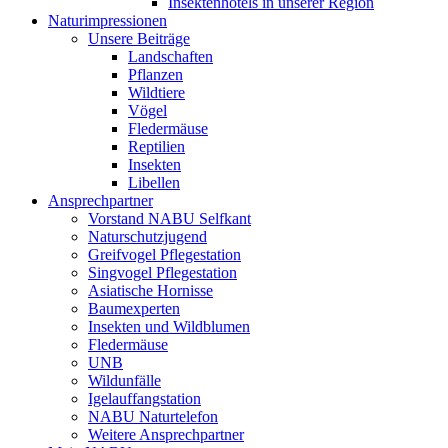
Insektenhotels in unserer Region
Naturimpressionen
Unsere Beiträge
Landschaften
Pflanzen
Wildtiere
Vögel
Fledermäuse
Reptilien
Insekten
Libellen
Ansprechpartner
Vorstand NABU Selfkant
Naturschutzjugend
Greifvogel Pflegestation
Singvogel Pflegestation
Asiatische Hornisse
Baumexperten
Insekten und Wildblumen
Fledermäuse
UNB
Wildunfälle
Igelauffangstation
NABU Naturtelefon
Weitere Ansprechpartner