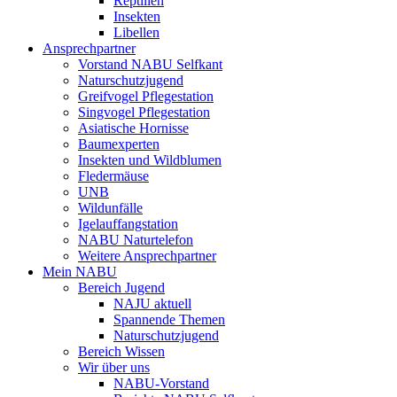
Reptilien
Insekten
Libellen
Ansprechpartner
Vorstand NABU Selfkant
Naturschutzjugend
Greifvogel Pflegestation
Singvogel Pflegestation
Asiatische Hornisse
Baumexperten
Insekten und Wildblumen
Fledermäuse
UNB
Wildunfälle
Igelauffangstation
NABU Naturtelefon
Weitere Ansprechpartner
Mein NABU
Bereich Jugend
NAJU aktuell
Spannende Themen
Naturschutzjugend
Bereich Wissen
Wir über uns
NABU-Vorstand