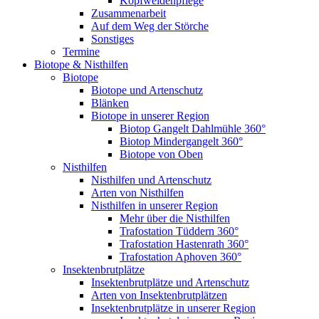
Kopfweidenpflege
Zusammenarbeit
Auf dem Weg der Störche
Sonstiges
Termine
Biotope & Nisthilfen
Biotope
Biotope und Artenschutz
Blänken
Biotope in unserer Region
Biotop Gangelt Dahlmühle 360°
Biotop Mindergangelt 360°
Biotope von Oben
Nisthilfen
Nisthilfen und Artenschutz
Arten von Nisthilfen
Nisthilfen in unserer Region
Mehr über die Nisthilfen
Trafostation Tüddern 360°
Trafostation Hastenrath 360°
Trafostation Aphoven 360°
Insektenbrutplätze
Insektenbrutplätze und Artenschutz
Arten von Insektenbrutplätzen
Insektenbrutplätze in unserer Region