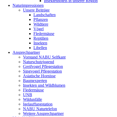
Insektenhotels in unserer Region
Naturimpressionen
Unsere Beiträge
Landschaften
Pflanzen
Wildtiere
Vögel
Fledermäuse
Reptilien
Insekten
Libellen
Ansprechpartner
Vorstand NABU Selfkant
Naturschutzjugend
Greifvogel Pflegestation
Singvogel Pflegestation
Asiatische Hornisse
Baumexperten
Insekten und Wildblumen
Fledermäuse
UNB
Wildunfälle
Igelauffangstation
NABU Naturtelefon
Weitere Ansprechpartner