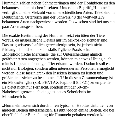
Hummeln zählen neben Schmetterlingen und der Honigbiene zu den
bekanntesten heimischen Insekten. Unter dem Begriff „Hummel“
verbirgt sich eine Vielzahl von unterschiedlichen Arten. 1998 sind in
Deutschland, Österreich und der Schweiz 48 der weltweit 239
bekannten Arten nachgewiesen worden. Inzwischen sind bei uns ein
paar Arten ausgestorben.
Die exakte Bestimmung der Hummeln setzt ein töten der Tiere
voraus, da artspezifische Details nur im Mikroskop sichtbar sind.
Das mag wissenschaftlich gerechtfertigt sein, ist jedoch nicht
feldtauglich und sollte keinesfalls tägliche Praxis sein.
„Morphologische Merkmale, die zur Unterscheidung ähnlich
gefärbter Arten angegeben werden, können mit etwas Übung auch
mittels Lupe am lebendigen Tier erkannt werden. Dadurch soll es
nicht nur Biologen, sondern allen interessierten Personen ermöglicht
werden, diese faszinieren- den Insekten kennen zu lernen und
größtenteils sicher zu bestimmen.“ /1/ In diesem Zusammenhang ist
ein Makrofernglas (z.B. PENTAX Papilio II 8.5×21) zu empfehlen.
Es bietet nicht nur Fernsicht, sondern mit der 50-cm-
Naheinstellgrenze auch ein ganz neues Seherlebnis im
Makrobereich.
„Hummeln lassen sich durch ihren typischen Habitus „intuitiv“ von
anderen Bienen unterscheiden. Es gibt jedoch einige Bienen, die bei
oberflächlicher Betrachtung für Hummeln gehalten werden können