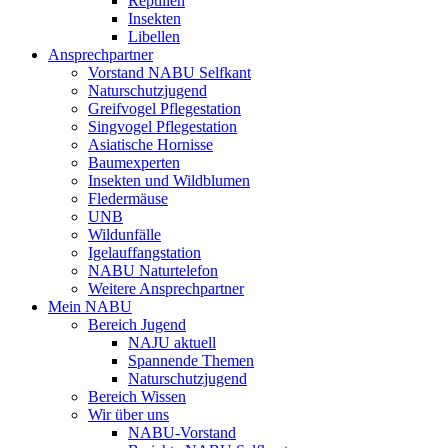
Reptilien
Insekten
Libellen
Ansprechpartner
Vorstand NABU Selfkant
Naturschutzjugend
Greifvogel Pflegestation
Singvogel Pflegestation
Asiatische Hornisse
Baumexperten
Insekten und Wildblumen
Fledermäuse
UNB
Wildunfälle
Igelauffangstation
NABU Naturtelefon
Weitere Ansprechpartner
Mein NABU
Bereich Jugend
NAJU aktuell
Spannende Themen
Naturschutzjugend
Bereich Wissen
Wir über uns
NABU-Vorstand