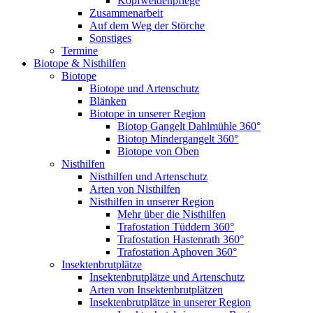
Kopfweidenpflege
Zusammenarbeit
Auf dem Weg der Störche
Sonstiges
Termine
Biotope & Nisthilfen
Biotope
Biotope und Artenschutz
Blänken
Biotope in unserer Region
Biotop Gangelt Dahlmühle 360°
Biotop Mindergangelt 360°
Biotope von Oben
Nisthilfen
Nisthilfen und Artenschutz
Arten von Nisthilfen
Nisthilfen in unserer Region
Mehr über die Nisthilfen
Trafostation Tüddern 360°
Trafostation Hastenrath 360°
Trafostation Aphoven 360°
Insektenbrutplätze
Insektenbrutplätze und Artenschutz
Arten von Insektenbrutplätzen
Insektenbrutplätze in unserer Region