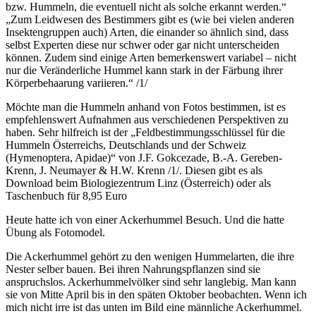
bzw. Hummeln, die eventuell nicht als solche erkannt werden.“
„Zum Leidwesen des Bestimmers gibt es (wie bei vielen anderen
Insektengruppen auch) Arten, die einander so ähnlich sind, dass
selbst Experten diese nur schwer oder gar nicht unterscheiden
können. Zudem sind einige Arten bemerkenswert variabel – nicht
nur die Veränderliche Hummel kann stark in der Färbung ihrer
Körperbehaarung variieren.“ /1/
Möchte man die Hummeln anhand von Fotos bestimmen, ist es
empfehlenswert Aufnahmen aus verschiedenen Perspektiven zu
haben. Sehr hilfreich ist der „Feldbestimmungsschlüssel für die
Hummeln Österreichs, Deutschlands und der Schweiz
(Hymenoptera, Apidae)“ von J.F. Gokcezade, B.-A. Gereben-
Krenn, J. Neumayer & H.W. Krenn /1/. Diesen gibt es als
Download beim Biologiezentrum Linz (Österreich) oder als
Taschenbuch für 8,95 Euro
Heute hatte ich von einer Ackerhummel Besuch. Und die hatte
Übung als Fotomodel.
Die Ackerhummel gehört zu den wenigen Hummelarten, die ihre
Nester selber bauen. Bei ihren Nahrungspflanzen sind sie
anspruchslos. Ackerhummelvölker sind sehr langlebig. Man kann
sie von Mitte April bis in den späten Oktober beobachten. Wenn ich
mich nicht irre ist das unten im Bild eine männliche Ackerhummel.