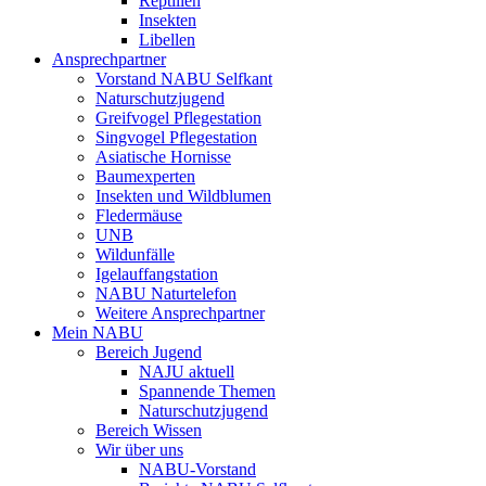
Reptilien
Insekten
Libellen
Ansprechpartner
Vorstand NABU Selfkant
Naturschutzjugend
Greifvogel Pflegestation
Singvogel Pflegestation
Asiatische Hornisse
Baumexperten
Insekten und Wildblumen
Fledermäuse
UNB
Wildunfälle
Igelauffangstation
NABU Naturtelefon
Weitere Ansprechpartner
Mein NABU
Bereich Jugend
NAJU aktuell
Spannende Themen
Naturschutzjugend
Bereich Wissen
Wir über uns
NABU-Vorstand