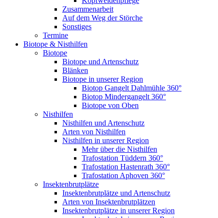
Kopfweidenpflege
Zusammenarbeit
Auf dem Weg der Störche
Sonstiges
Termine
Biotope & Nisthilfen
Biotope
Biotope und Artenschutz
Blänken
Biotope in unserer Region
Biotop Gangelt Dahlmühle 360°
Biotop Mindergangelt 360°
Biotope von Oben
Nisthilfen
Nisthilfen und Artenschutz
Arten von Nisthilfen
Nisthilfen in unserer Region
Mehr über die Nisthilfen
Trafostation Tüddern 360°
Trafostation Hastenrath 360°
Trafostation Aphoven 360°
Insektenbrutplätze
Insektenbrutplätze und Artenschutz
Arten von Insektenbrutplätzen
Insektenbrutplätze in unserer Region