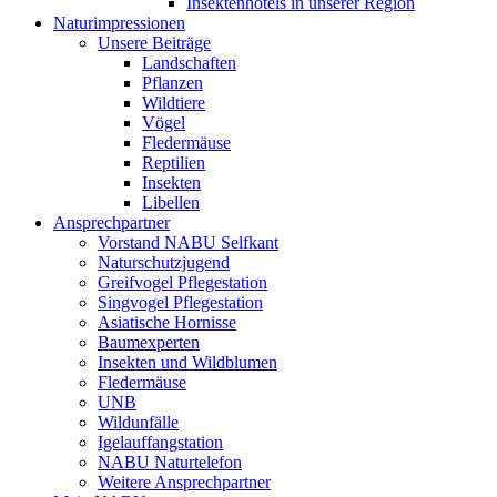
Insektenhotels in unserer Region
Naturimpressionen
Unsere Beiträge
Landschaften
Pflanzen
Wildtiere
Vögel
Fledermäuse
Reptilien
Insekten
Libellen
Ansprechpartner
Vorstand NABU Selfkant
Naturschutzjugend
Greifvogel Pflegestation
Singvogel Pflegestation
Asiatische Hornisse
Baumexperten
Insekten und Wildblumen
Fledermäuse
UNB
Wildunfälle
Igelauffangstation
NABU Naturtelefon
Weitere Ansprechpartner