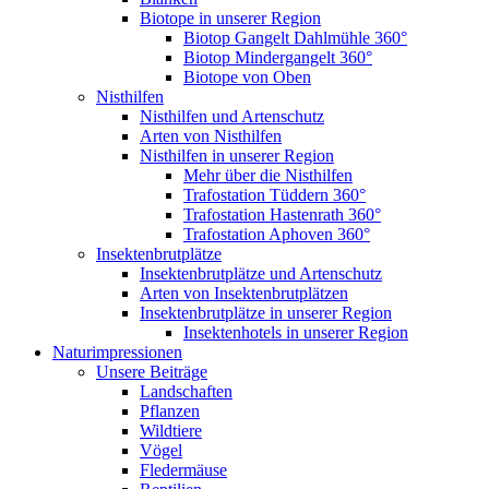
Biotope in unserer Region
Biotop Gangelt Dahlmühle 360°
Biotop Mindergangelt 360°
Biotope von Oben
Nisthilfen
Nisthilfen und Artenschutz
Arten von Nisthilfen
Nisthilfen in unserer Region
Mehr über die Nisthilfen
Trafostation Tüddern 360°
Trafostation Hastenrath 360°
Trafostation Aphoven 360°
Insektenbrutplätze
Insektenbrutplätze und Artenschutz
Arten von Insektenbrutplätzen
Insektenbrutplätze in unserer Region
Insektenhotels in unserer Region
Naturimpressionen
Unsere Beiträge
Landschaften
Pflanzen
Wildtiere
Vögel
Fledermäuse