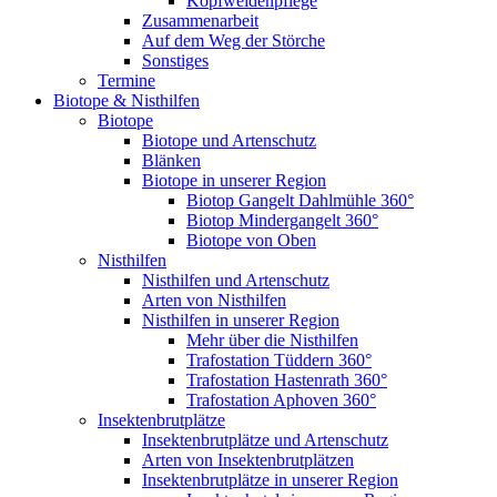
Kopfweidenpflege
Zusammenarbeit
Auf dem Weg der Störche
Sonstiges
Termine
Biotope & Nisthilfen
Biotope
Biotope und Artenschutz
Blänken
Biotope in unserer Region
Biotop Gangelt Dahlmühle 360°
Biotop Mindergangelt 360°
Biotope von Oben
Nisthilfen
Nisthilfen und Artenschutz
Arten von Nisthilfen
Nisthilfen in unserer Region
Mehr über die Nisthilfen
Trafostation Tüddern 360°
Trafostation Hastenrath 360°
Trafostation Aphoven 360°
Insektenbrutplätze
Insektenbrutplätze und Artenschutz
Arten von Insektenbrutplätzen
Insektenbrutplätze in unserer Region