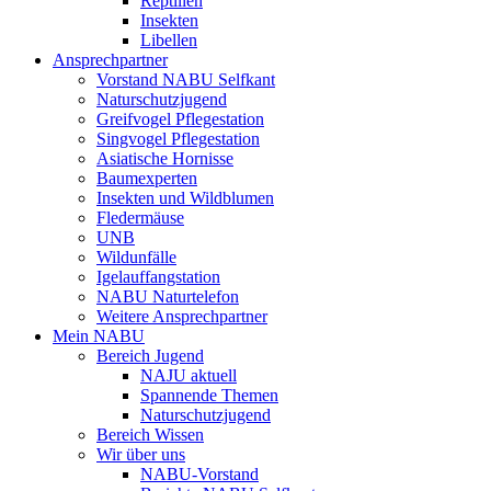
Reptilien
Insekten
Libellen
Ansprechpartner
Vorstand NABU Selfkant
Naturschutzjugend
Greifvogel Pflegestation
Singvogel Pflegestation
Asiatische Hornisse
Baumexperten
Insekten und Wildblumen
Fledermäuse
UNB
Wildunfälle
Igelauffangstation
NABU Naturtelefon
Weitere Ansprechpartner
Mein NABU
Bereich Jugend
NAJU aktuell
Spannende Themen
Naturschutzjugend
Bereich Wissen
Wir über uns
NABU-Vorstand