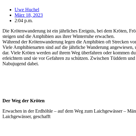
Uwe Huchel
März 18, 2023
2:04 p.m.
Die Krötenwanderung ist ein jährliches Ereignis, bei dem Kröten, Fr
steigen und die Amphibien aus ihrer Winterruhe erwachen.
Während der Krötenwanderung legen die Amphibien oft Strecken von 
Viele Amphibienarten sind auf die jährliche Wanderung angewiesen, um
dar. Viele Kröten werden auf ihrem Weg überfahren oder kommen d
erleichtern und sie vor Gefahren zu schützen. Zwischen Tüddern und S
Nabujugend dabei.
Der Weg der Kröten
Erwachen in der Erdhöhle – auf dem Weg zum Laichgewässer – Männc
Laichgewässer, geschafft