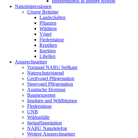
Insektenhotels in unserer Region
Naturimpressionen
Unsere Beiträge
Landschaften
Pflanzen
Wildtiere
Vögel
Fledermäuse
Reptilien
Insekten
Libellen
Ansprechpartner
Vorstand NABU Selfkant
Naturschutzjugend
Greifvogel Pflegestation
Singvogel Pflegestation
Asiatische Hornisse
Baumexperten
Insekten und Wildblumen
Fledermäuse
UNB
Wildunfälle
Igelauffangstation
NABU Naturtelefon
Weitere Ansprechpartner