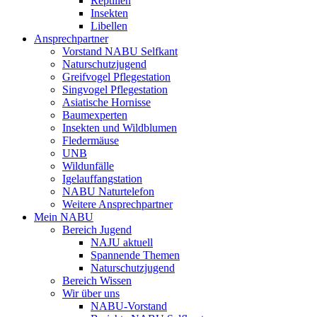
Reptilien
Insekten
Libellen
Ansprechpartner
Vorstand NABU Selfkant
Naturschutzjugend
Greifvogel Pflegestation
Singvogel Pflegestation
Asiatische Hornisse
Baumexperten
Insekten und Wildblumen
Fledermäuse
UNB
Wildunfälle
Igelauffangstation
NABU Naturtelefon
Weitere Ansprechpartner
Mein NABU
Bereich Jugend
NAJU aktuell
Spannende Themen
Naturschutzjugend
Bereich Wissen
Wir über uns
NABU-Vorstand