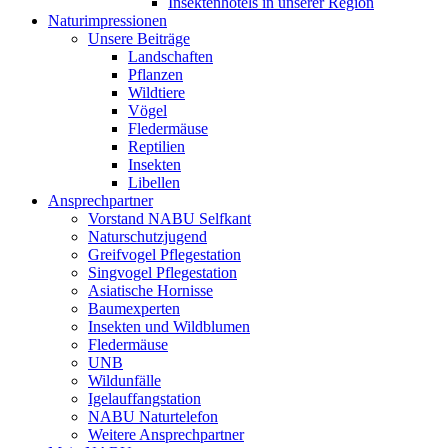
Insektenhotels in unserer Region
Naturimpressionen
Unsere Beiträge
Landschaften
Pflanzen
Wildtiere
Vögel
Fledermäuse
Reptilien
Insekten
Libellen
Ansprechpartner
Vorstand NABU Selfkant
Naturschutzjugend
Greifvogel Pflegestation
Singvogel Pflegestation
Asiatische Hornisse
Baumexperten
Insekten und Wildblumen
Fledermäuse
UNB
Wildunfälle
Igelauffangstation
NABU Naturtelefon
Weitere Ansprechpartner