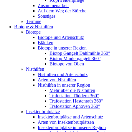
Kopfweidenpflege
Zusammenarbeit
Auf dem Weg der Störche
Sonstiges
Termine
Biotope & Nisthilfen
Biotope
Biotope und Artenschutz
Blänken
Biotope in unserer Region
Biotop Gangelt Dahlmühle 360°
Biotop Mindergangelt 360°
Biotope von Oben
Nisthilfen
Nisthilfen und Artenschutz
Arten von Nisthilfen
Nisthilfen in unserer Region
Mehr über die Nisthilfen
Trafostation Tüddern 360°
Trafostation Hastenrath 360°
Trafostation Aphoven 360°
Insektenbrutplätze
Insektenbrutplätze und Artenschutz
Arten von Insektenbrutplätzen
Insektenbrutplätze in unserer Region