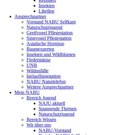
Reptilien
Insekten
Libellen
Ansprechpartner
Vorstand NABU Selfkant
Naturschutzjugend
Greifvogel Pflegestation
Singvogel Pflegestation
Asiatische Hornisse
Baumexperten
Insekten und Wildblumen
Fledermäuse
UNB
Wildunfälle
Igelauffangstation
NABU Naturtelefon
Weitere Ansprechpartner
Mein NABU
Bereich Jugend
NAJU aktuell
Spannende Themen
Naturschutzjugend
Bereich Wissen
Wir über uns
NABU-Vorstand