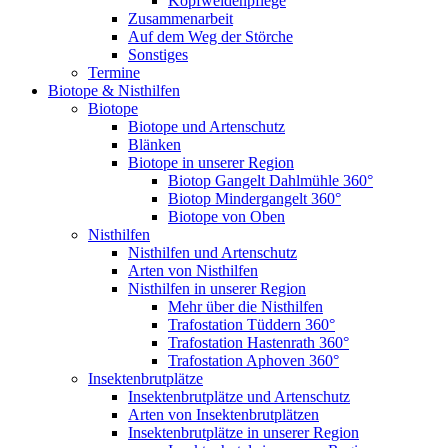
Kopfweidenpflege
Zusammenarbeit
Auf dem Weg der Störche
Sonstiges
Termine
Biotope & Nisthilfen
Biotope
Biotope und Artenschutz
Blänken
Biotope in unserer Region
Biotop Gangelt Dahlmühle 360°
Biotop Mindergangelt 360°
Biotope von Oben
Nisthilfen
Nisthilfen und Artenschutz
Arten von Nisthilfen
Nisthilfen in unserer Region
Mehr über die Nisthilfen
Trafostation Tüddern 360°
Trafostation Hastenrath 360°
Trafostation Aphoven 360°
Insektenbrutplätze
Insektenbrutplätze und Artenschutz
Arten von Insektenbrutplätzen
Insektenbrutplätze in unserer Region