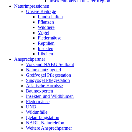
Insektenhotels in unserer Region
Naturimpressionen
Unsere Beiträge
Landschaften
Pflanzen
Wildtiere
Vögel
Fledermäuse
Reptilien
Insekten
Libellen
Ansprechpartner
Vorstand NABU Selfkant
Naturschutzjugend
Greifvogel Pflegestation
Singvogel Pflegestation
Asiatische Hornisse
Baumexperten
Insekten und Wildblumen
Fledermäuse
UNB
Wildunfälle
Igelauffangstation
NABU Naturtelefon
Weitere Ansprechpartner