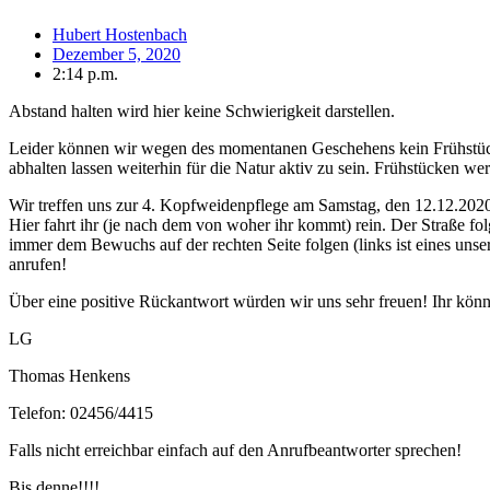
Hubert Hostenbach
Dezember 5, 2020
2:14 p.m.
Abstand halten wird hier keine Schwierigkeit darstellen.
Leider können wir wegen des momentanen Geschehens kein Frühstück an
abhalten lassen weiterhin für die Natur aktiv zu sein. Frühstücken w
Wir treffen uns zur 4. Kopfweidenpflege am Samstag, den 12.12.2020 
Hier fahrt ihr (je nach dem von woher ihr kommt) rein. Der Straße fo
immer dem Bewuchs auf der rechten Seite folgen (links ist eines unser
anrufen!
Über eine positive Rückantwort würden wir uns sehr freuen! Ihr könnt
LG
Thomas Henkens
Telefon: 02456/4415
Falls nicht erreichbar einfach auf den Anrufbeantworter sprechen!
Bis denne!!!!