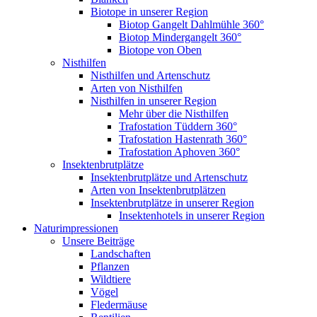
Biotope in unserer Region
Biotop Gangelt Dahlmühle 360°
Biotop Mindergangelt 360°
Biotope von Oben
Nisthilfen
Nisthilfen und Artenschutz
Arten von Nisthilfen
Nisthilfen in unserer Region
Mehr über die Nisthilfen
Trafostation Tüddern 360°
Trafostation Hastenrath 360°
Trafostation Aphoven 360°
Insektenbrutplätze
Insektenbrutplätze und Artenschutz
Arten von Insektenbrutplätzen
Insektenbrutplätze in unserer Region
Insektenhotels in unserer Region
Naturimpressionen
Unsere Beiträge
Landschaften
Pflanzen
Wildtiere
Vögel
Fledermäuse