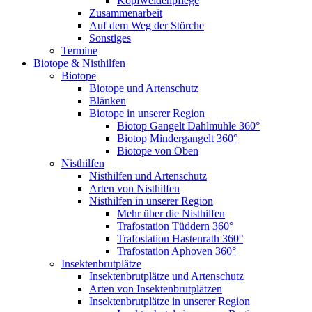
Kopfweidenpflege
Zusammenarbeit
Auf dem Weg der Störche
Sonstiges
Termine
Biotope & Nisthilfen
Biotope
Biotope und Artenschutz
Blänken
Biotope in unserer Region
Biotop Gangelt Dahlmühle 360°
Biotop Mindergangelt 360°
Biotope von Oben
Nisthilfen
Nisthilfen und Artenschutz
Arten von Nisthilfen
Nisthilfen in unserer Region
Mehr über die Nisthilfen
Trafostation Tüddern 360°
Trafostation Hastenrath 360°
Trafostation Aphoven 360°
Insektenbrutplätze
Insektenbrutplätze und Artenschutz
Arten von Insektenbrutplätzen
Insektenbrutplätze in unserer Region