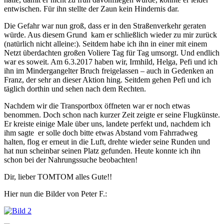
entwischen. Für ihn stellte der Zaun kein Hindernis dar.
Die Gefahr war nun groß, dass er in den Straßenverkehr geraten
würde. Aus diesem Grund kam er schließlich wieder zu mir zurück
(natürlich nicht alleine:). Seitdem habe ich ihn in einer mit einem
Netzt überdachten großen Voliere Tag für Tag umsorgt. Und endlich
war es soweit. Am 6.3.2017 haben wir, Irmhild, Helga, Pefi und ich
ihn im Mindergangelter Bruch freigelassen – auch in Gedenken an
Franz, der sehr an dieser Aktion hing. Seitdem gehen Pefi und ich
täglich dorthin und sehen nach dem Rechten.
Nachdem wir die Transportbox öffneten war er noch etwas
benommen. Doch schon nach kurzer Zeit zeigte er seine Flugkünste.
Er kreiste einige Male über uns, landete perfekt und, nachdem ich
ihm sagte er solle doch bitte etwas Abstand vom Fahrradweg
halten, flog er erneut in die Luft, drehte wieder seine Runden und
hat nun scheinbar seinen Platz gefunden. Heute konnte ich ihn
schon bei der Nahrungssuche beobachten!
Dir, lieber TOMTOM alles Gute!!
Hier nun die Bilder von Peter F.: