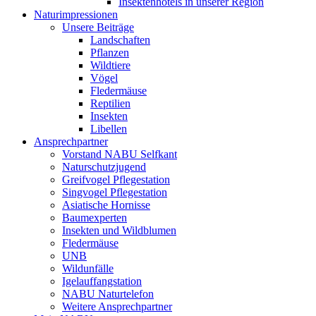
Insektenhotels in unserer Region
Naturimpressionen
Unsere Beiträge
Landschaften
Pflanzen
Wildtiere
Vögel
Fledermäuse
Reptilien
Insekten
Libellen
Ansprechpartner
Vorstand NABU Selfkant
Naturschutzjugend
Greifvogel Pflegestation
Singvogel Pflegestation
Asiatische Hornisse
Baumexperten
Insekten und Wildblumen
Fledermäuse
UNB
Wildunfälle
Igelauffangstation
NABU Naturtelefon
Weitere Ansprechpartner