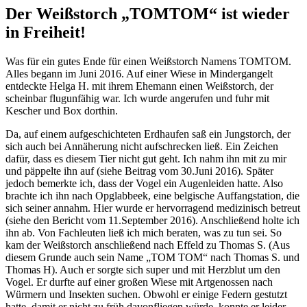
Der Weißstorch „TOMTOM“ ist wieder
in Freiheit!
Was für ein gutes Ende für einen Weißstorch Namens TOMTOM.
Alles begann im Juni 2016. Auf einer Wiese in Mindergangelt
entdeckte Helga H. mit ihrem Ehemann einen Weißstorch, der
scheinbar flugunfähig war. Ich wurde angerufen und fuhr mit
Kescher und Box dorthin.
Da, auf einem aufgeschichteten Erdhaufen saß ein Jungstorch, der
sich auch bei Annäherung nicht aufschrecken ließ. Ein Zeichen
dafür, dass es diesem Tier nicht gut geht. Ich nahm ihn mit zu mir
und päppelte ihn auf (siehe Beitrag vom 30.Juni 2016). Später
jedoch bemerkte ich, dass der Vogel ein Augenleiden hatte. Also
brachte ich ihn nach Opglabbeek, eine belgische Auffangstation, die
sich seiner annahm. Hier wurde er hervorragend medizinisch betreut
(siehe den Bericht vom 11.September 2016). Anschließend holte ich
ihn ab. Von Fachleuten ließ ich mich beraten, was zu tun sei. So
kam der Weißstorch anschließend nach Effeld zu Thomas S. (Aus
diesem Grunde auch sein Name „TOM TOM“ nach Thomas S. und
Thomas H). Auch er sorgte sich super und mit Herzblut um den
Vogel. Er durfte auf einer großen Wiese mit Artgenossen nach
Würmern und Insekten suchen. Obwohl er einige Federn gestutzt
hatte, damit er nicht zu früh davonfliegen würde, konnte er leider