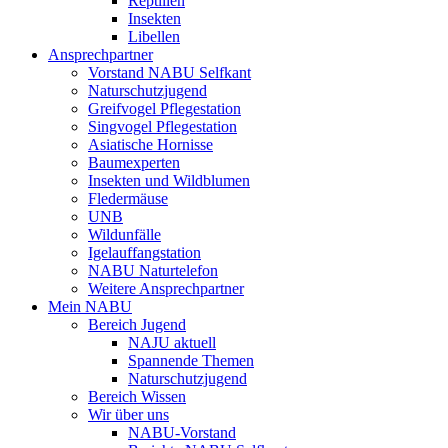
Reptilien
Insekten
Libellen
Ansprechpartner
Vorstand NABU Selfkant
Naturschutzjugend
Greifvogel Pflegestation
Singvogel Pflegestation
Asiatische Hornisse
Baumexperten
Insekten und Wildblumen
Fledermäuse
UNB
Wildunfälle
Igelauffangstation
NABU Naturtelefon
Weitere Ansprechpartner
Mein NABU
Bereich Jugend
NAJU aktuell
Spannende Themen
Naturschutzjugend
Bereich Wissen
Wir über uns
NABU-Vorstand