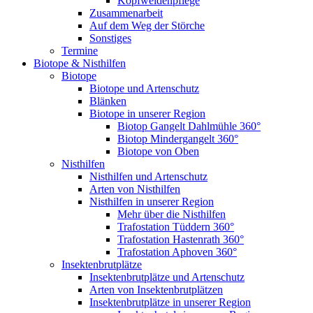
Kopfweidenpflege
Zusammenarbeit
Auf dem Weg der Störche
Sonstiges
Termine
Biotope & Nisthilfen
Biotope
Biotope und Artenschutz
Blänken
Biotope in unserer Region
Biotop Gangelt Dahlmühle 360°
Biotop Mindergangelt 360°
Biotope von Oben
Nisthilfen
Nisthilfen und Artenschutz
Arten von Nisthilfen
Nisthilfen in unserer Region
Mehr über die Nisthilfen
Trafostation Tüddern 360°
Trafostation Hastenrath 360°
Trafostation Aphoven 360°
Insektenbrutplätze
Insektenbrutplätze und Artenschutz
Arten von Insektenbrutplätzen
Insektenbrutplätze in unserer Region