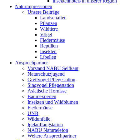
Insektenhotels in unserer Region
Naturimpressionen
Unsere Beiträge
Landschaften
Pflanzen
Wildtiere
Vögel
Fledermäuse
Reptilien
Insekten
Libellen
Ansprechpartner
Vorstand NABU Selfkant
Naturschutzjugend
Greifvogel Pflegestation
Singvogel Pflegestation
Asiatische Hornisse
Baumexperten
Insekten und Wildblumen
Fledermäuse
UNB
Wildunfälle
Igelauffangstation
NABU Naturtelefon
Weitere Ansprechpartner