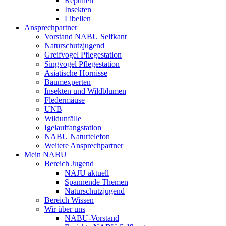
Reptilien
Insekten
Libellen
Ansprechpartner
Vorstand NABU Selfkant
Naturschutzjugend
Greifvogel Pflegestation
Singvogel Pflegestation
Asiatische Hornisse
Baumexperten
Insekten und Wildblumen
Fledermäuse
UNB
Wildunfälle
Igelauffangstation
NABU Naturtelefon
Weitere Ansprechpartner
Mein NABU
Bereich Jugend
NAJU aktuell
Spannende Themen
Naturschutzjugend
Bereich Wissen
Wir über uns
NABU-Vorstand