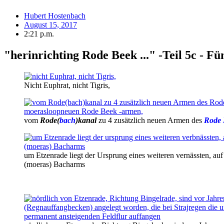
Hubert Hostenbach
August 15, 2017
2:21 p.m.
"herinrichting Rode Beek ..." -Teil 5c - F
Nicht Euphrat, nicht Tigris,
vom
Rode(
bach
)kanal
zu 4 zusätzlich neuen Armen des
Rode 
um Etzenrade liegt der Ursprung eines weiteren vernässten, a
(moeras) Bacharms