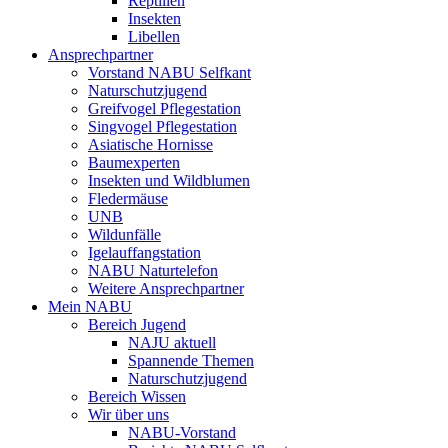
Reptilien
Insekten
Libellen
Ansprechpartner
Vorstand NABU Selfkant
Naturschutzjugend
Greifvogel Pflegestation
Singvogel Pflegestation
Asiatische Hornisse
Baumexperten
Insekten und Wildblumen
Fledermäuse
UNB
Wildunfälle
Igelauffangstation
NABU Naturtelefon
Weitere Ansprechpartner
Mein NABU
Bereich Jugend
NAJU aktuell
Spannende Themen
Naturschutzjugend
Bereich Wissen
Wir über uns
NABU-Vorstand