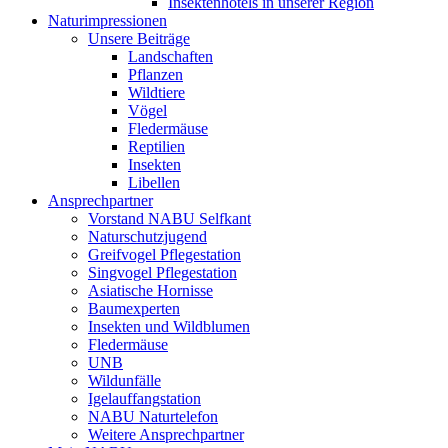
Insektenhotels in unserer Region
Naturimpressionen
Unsere Beiträge
Landschaften
Pflanzen
Wildtiere
Vögel
Fledermäuse
Reptilien
Insekten
Libellen
Ansprechpartner
Vorstand NABU Selfkant
Naturschutzjugend
Greifvogel Pflegestation
Singvogel Pflegestation
Asiatische Hornisse
Baumexperten
Insekten und Wildblumen
Fledermäuse
UNB
Wildunfälle
Igelauffangstation
NABU Naturtelefon
Weitere Ansprechpartner