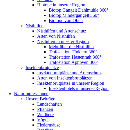
Biotope in unserer Region
Biotop Gangelt Dahlmühle 360°
Biotop Mindergangelt 360°
Biotope von Oben
Nisthilfen
Nisthilfen und Artenschutz
Arten von Nisthilfen
Nisthilfen in unserer Region
Mehr über die Nisthilfen
Trafostation Tüddern 360°
Trafostation Hastenrath 360°
Trafostation Aphoven 360°
Insektenbrutplätze
Insektenbrutplätze und Artenschutz
Arten von Insektenbrutplätzen
Insektenbrutplätze in unserer Region
Insektenhotels in unserer Region
Naturimpressionen
Unsere Beiträge
Landschaften
Pflanzen
Wildtiere
Vögel
Fledermäuse