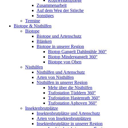
Kopfweidenpflege
Zusammenarbeit
Auf dem Weg der Störche
Sonstiges
Termine
Biotope & Nisthilfen
Biotope
Biotope und Artenschutz
Blänken
Biotope in unserer Region
Biotop Gangelt Dahlmühle 360°
Biotop Mindergangelt 360°
Biotope von Oben
Nisthilfen
Nisthilfen und Artenschutz
Arten von Nisthilfen
Nisthilfen in unserer Region
Mehr über die Nisthilfen
Trafostation Tüddern 360°
Trafostation Hastenrath 360°
Trafostation Aphoven 360°
Insektenbrutplätze
Insektenbrutplätze und Artenschutz
Arten von Insektenbrutplätzen
Insektenbrutplätze in unserer Region