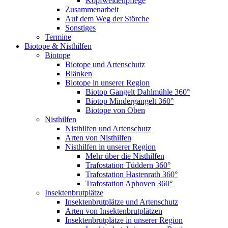
Kopfweidenpflege
Zusammenarbeit
Auf dem Weg der Störche
Sonstiges
Termine
Biotope & Nisthilfen
Biotope
Biotope und Artenschutz
Blänken
Biotope in unserer Region
Biotop Gangelt Dahlmühle 360°
Biotop Mindergangelt 360°
Biotope von Oben
Nisthilfen
Nisthilfen und Artenschutz
Arten von Nisthilfen
Nisthilfen in unserer Region
Mehr über die Nisthilfen
Trafostation Tüddern 360°
Trafostation Hastenrath 360°
Trafostation Aphoven 360°
Insektenbrutplätze
Insektenbrutplätze und Artenschutz
Arten von Insektenbrutplätzen
Insektenbrutplätze in unserer Region