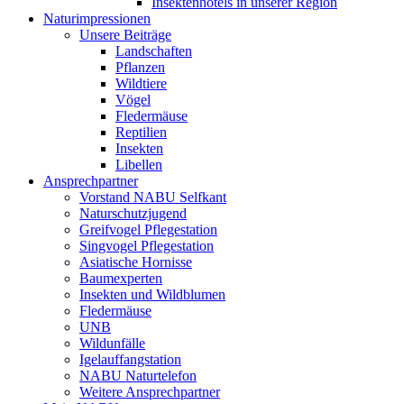
Insektenhotels in unserer Region
Naturimpressionen
Unsere Beiträge
Landschaften
Pflanzen
Wildtiere
Vögel
Fledermäuse
Reptilien
Insekten
Libellen
Ansprechpartner
Vorstand NABU Selfkant
Naturschutzjugend
Greifvogel Pflegestation
Singvogel Pflegestation
Asiatische Hornisse
Baumexperten
Insekten und Wildblumen
Fledermäuse
UNB
Wildunfälle
Igelauffangstation
NABU Naturtelefon
Weitere Ansprechpartner