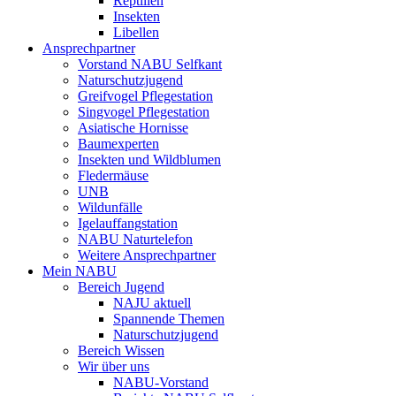
Reptilien
Insekten
Libellen
Ansprechpartner
Vorstand NABU Selfkant
Naturschutzjugend
Greifvogel Pflegestation
Singvogel Pflegestation
Asiatische Hornisse
Baumexperten
Insekten und Wildblumen
Fledermäuse
UNB
Wildunfälle
Igelauffangstation
NABU Naturtelefon
Weitere Ansprechpartner
Mein NABU
Bereich Jugend
NAJU aktuell
Spannende Themen
Naturschutzjugend
Bereich Wissen
Wir über uns
NABU-Vorstand