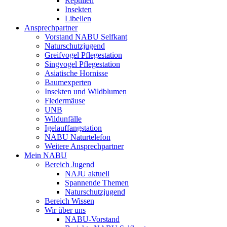
Reptilien
Insekten
Libellen
Ansprechpartner
Vorstand NABU Selfkant
Naturschutzjugend
Greifvogel Pflegestation
Singvogel Pflegestation
Asiatische Hornisse
Baumexperten
Insekten und Wildblumen
Fledermäuse
UNB
Wildunfälle
Igelauffangstation
NABU Naturtelefon
Weitere Ansprechpartner
Mein NABU
Bereich Jugend
NAJU aktuell
Spannende Themen
Naturschutzjugend
Bereich Wissen
Wir über uns
NABU-Vorstand