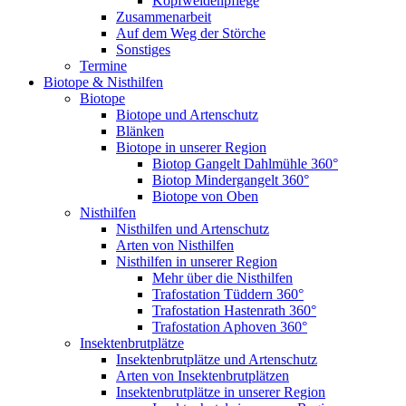
Kopfweidenpflege
Zusammenarbeit
Auf dem Weg der Störche
Sonstiges
Termine
Biotope & Nisthilfen
Biotope
Biotope und Artenschutz
Blänken
Biotope in unserer Region
Biotop Gangelt Dahlmühle 360°
Biotop Mindergangelt 360°
Biotope von Oben
Nisthilfen
Nisthilfen und Artenschutz
Arten von Nisthilfen
Nisthilfen in unserer Region
Mehr über die Nisthilfen
Trafostation Tüddern 360°
Trafostation Hastenrath 360°
Trafostation Aphoven 360°
Insektenbrutplätze
Insektenbrutplätze und Artenschutz
Arten von Insektenbrutplätzen
Insektenbrutplätze in unserer Region