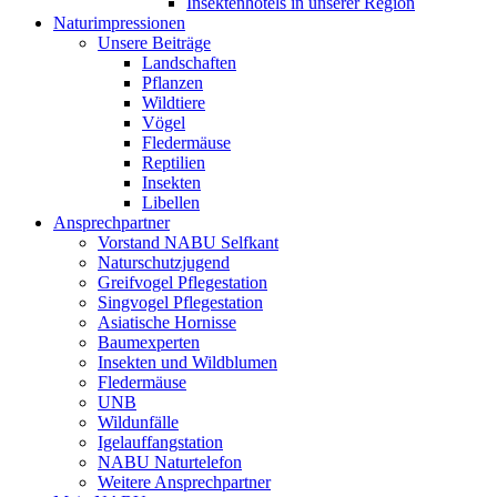
Insektenhotels in unserer Region
Naturimpressionen
Unsere Beiträge
Landschaften
Pflanzen
Wildtiere
Vögel
Fledermäuse
Reptilien
Insekten
Libellen
Ansprechpartner
Vorstand NABU Selfkant
Naturschutzjugend
Greifvogel Pflegestation
Singvogel Pflegestation
Asiatische Hornisse
Baumexperten
Insekten und Wildblumen
Fledermäuse
UNB
Wildunfälle
Igelauffangstation
NABU Naturtelefon
Weitere Ansprechpartner