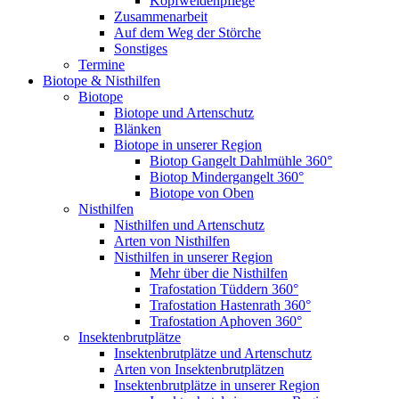
Kopfweidenpflege
Zusammenarbeit
Auf dem Weg der Störche
Sonstiges
Termine
Biotope & Nisthilfen
Biotope
Biotope und Artenschutz
Blänken
Biotope in unserer Region
Biotop Gangelt Dahlmühle 360°
Biotop Mindergangelt 360°
Biotope von Oben
Nisthilfen
Nisthilfen und Artenschutz
Arten von Nisthilfen
Nisthilfen in unserer Region
Mehr über die Nisthilfen
Trafostation Tüddern 360°
Trafostation Hastenrath 360°
Trafostation Aphoven 360°
Insektenbrutplätze
Insektenbrutplätze und Artenschutz
Arten von Insektenbrutplätzen
Insektenbrutplätze in unserer Region