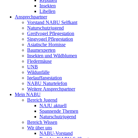
Reptilien
Insekten
Libellen
Ansprechpartner
Vorstand NABU Selfkant
Naturschutzjugend
Greifvogel Pflegestation
Singvogel Pflegestation
Asiatische Hornisse
Baumexperten
Insekten und Wildblumen
Fledermäuse
UNB
Wildunfälle
Igelauffangstation
NABU Naturtelefon
Weitere Ansprechpartner
Mein NABU
Bereich Jugend
NAJU aktuell
Spannende Themen
Naturschutzjugend
Bereich Wissen
Wir über uns
NABU-Vorstand