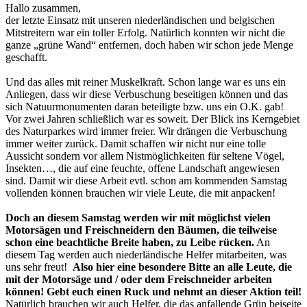
Hallo zusammen,
der letzte Einsatz mit unseren niederländischen und belgischen
Mitstreitern war ein toller Erfolg. Natürlich konnten wir nicht die
ganze „grüne Wand“ entfernen, doch haben wir schon jede Menge
geschafft.
Und das alles mit reiner Muskelkraft. Schon lange war es uns ein
Anliegen, dass wir diese Verbuschung beseitigen können und das
sich Natuurmonumenten daran beteiligte bzw. uns ein O.K. gab!
Vor zwei Jahren schließlich war es soweit. Der Blick ins Kerngebiet
des Naturparkes wird immer freier. Wir drängen die Verbuschung
immer weiter zurück. Damit schaffen wir nicht nur eine tolle
Aussicht sondern vor allem Nistmöglichkeiten für seltene Vögel,
Insekten…, die auf eine feuchte, offene Landschaft angewiesen
sind. Damit wir diese Arbeit evtl. schon am kommenden Samstag
vollenden können brauchen wir viele Leute, die mit anpacken!
Doch an diesem Samstag werden wir mit möglichst vielen
Motorsägen und Freischneidern den Bäumen, die teilweise
schon eine beachtliche Breite haben, zu Leibe rücken.
An
diesem Tag werden auch niederländische Helfer mitarbeiten, was
uns sehr freut!
Also hier eine besondere Bitte an alle Leute, die
mit der Motorsäge und / oder dem Freischneider arbeiten
können! Gebt euch einen Ruck und nehmt an dieser Aktion teil!
Natürlich brauchen wir auch Helfer, die das anfallende Grün beiseite