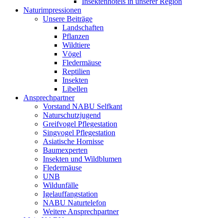
Insektenhotels in unserer Region
Naturimpressionen
Unsere Beiträge
Landschaften
Pflanzen
Wildtiere
Vögel
Fledermäuse
Reptilien
Insekten
Libellen
Ansprechpartner
Vorstand NABU Selfkant
Naturschutzjugend
Greifvogel Pflegestation
Singvogel Pflegestation
Asiatische Hornisse
Baumexperten
Insekten und Wildblumen
Fledermäuse
UNB
Wildunfälle
Igelauffangstation
NABU Naturtelefon
Weitere Ansprechpartner