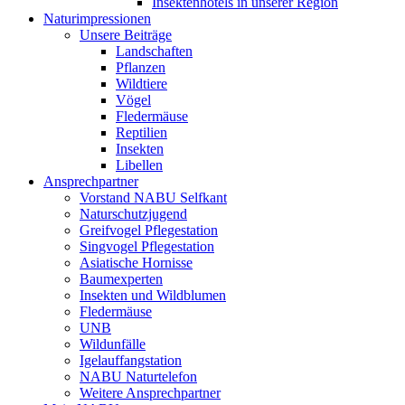
Insektenhotels in unserer Region
Naturimpressionen
Unsere Beiträge
Landschaften
Pflanzen
Wildtiere
Vögel
Fledermäuse
Reptilien
Insekten
Libellen
Ansprechpartner
Vorstand NABU Selfkant
Naturschutzjugend
Greifvogel Pflegestation
Singvogel Pflegestation
Asiatische Hornisse
Baumexperten
Insekten und Wildblumen
Fledermäuse
UNB
Wildunfälle
Igelauffangstation
NABU Naturtelefon
Weitere Ansprechpartner