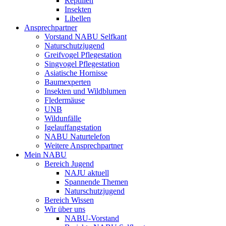
Reptilien
Insekten
Libellen
Ansprechpartner
Vorstand NABU Selfkant
Naturschutzjugend
Greifvogel Pflegestation
Singvogel Pflegestation
Asiatische Hornisse
Baumexperten
Insekten und Wildblumen
Fledermäuse
UNB
Wildunfälle
Igelauffangstation
NABU Naturtelefon
Weitere Ansprechpartner
Mein NABU
Bereich Jugend
NAJU aktuell
Spannende Themen
Naturschutzjugend
Bereich Wissen
Wir über uns
NABU-Vorstand