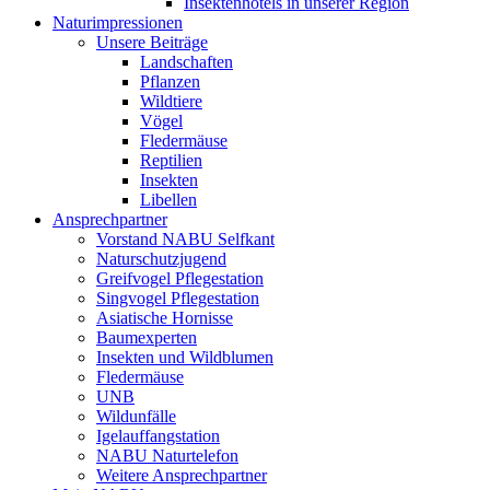
Insektenhotels in unserer Region
Naturimpressionen
Unsere Beiträge
Landschaften
Pflanzen
Wildtiere
Vögel
Fledermäuse
Reptilien
Insekten
Libellen
Ansprechpartner
Vorstand NABU Selfkant
Naturschutzjugend
Greifvogel Pflegestation
Singvogel Pflegestation
Asiatische Hornisse
Baumexperten
Insekten und Wildblumen
Fledermäuse
UNB
Wildunfälle
Igelauffangstation
NABU Naturtelefon
Weitere Ansprechpartner