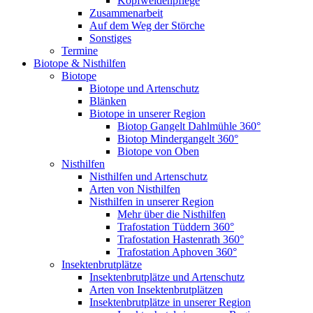
Kopfweidenpflege
Zusammenarbeit
Auf dem Weg der Störche
Sonstiges
Termine
Biotope & Nisthilfen
Biotope
Biotope und Artenschutz
Blänken
Biotope in unserer Region
Biotop Gangelt Dahlmühle 360°
Biotop Mindergangelt 360°
Biotope von Oben
Nisthilfen
Nisthilfen und Artenschutz
Arten von Nisthilfen
Nisthilfen in unserer Region
Mehr über die Nisthilfen
Trafostation Tüddern 360°
Trafostation Hastenrath 360°
Trafostation Aphoven 360°
Insektenbrutplätze
Insektenbrutplätze und Artenschutz
Arten von Insektenbrutplätzen
Insektenbrutplätze in unserer Region