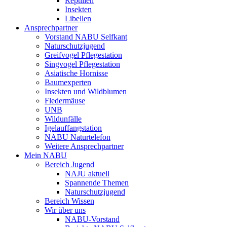
Reptilien
Insekten
Libellen
Ansprechpartner
Vorstand NABU Selfkant
Naturschutzjugend
Greifvogel Pflegestation
Singvogel Pflegestation
Asiatische Hornisse
Baumexperten
Insekten und Wildblumen
Fledermäuse
UNB
Wildunfälle
Igelauffangstation
NABU Naturtelefon
Weitere Ansprechpartner
Mein NABU
Bereich Jugend
NAJU aktuell
Spannende Themen
Naturschutzjugend
Bereich Wissen
Wir über uns
NABU-Vorstand