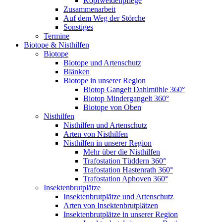
Kopfweidenpflege
Zusammenarbeit
Auf dem Weg der Störche
Sonstiges
Termine
Biotope & Nisthilfen
Biotope
Biotope und Artenschutz
Blänken
Biotope in unserer Region
Biotop Gangelt Dahlmühle 360°
Biotop Mindergangelt 360°
Biotope von Oben
Nisthilfen
Nisthilfen und Artenschutz
Arten von Nisthilfen
Nisthilfen in unserer Region
Mehr über die Nisthilfen
Trafostation Tüddern 360°
Trafostation Hastenrath 360°
Trafostation Aphoven 360°
Insektenbrutplätze
Insektenbrutplätze und Artenschutz
Arten von Insektenbrutplätzen
Insektenbrutplätze in unserer Region