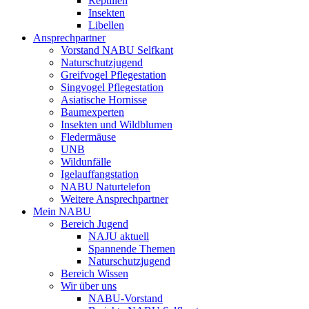
Reptilien
Insekten
Libellen
Ansprechpartner
Vorstand NABU Selfkant
Naturschutzjugend
Greifvogel Pflegestation
Singvogel Pflegestation
Asiatische Hornisse
Baumexperten
Insekten und Wildblumen
Fledermäuse
UNB
Wildunfälle
Igelauffangstation
NABU Naturtelefon
Weitere Ansprechpartner
Mein NABU
Bereich Jugend
NAJU aktuell
Spannende Themen
Naturschutzjugend
Bereich Wissen
Wir über uns
NABU-Vorstand