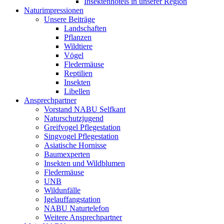
Insektenhotels in unserer Region
Naturimpressionen
Unsere Beiträge
Landschaften
Pflanzen
Wildtiere
Vögel
Fledermäuse
Reptilien
Insekten
Libellen
Ansprechpartner
Vorstand NABU Selfkant
Naturschutzjugend
Greifvogel Pflegestation
Singvogel Pflegestation
Asiatische Hornisse
Baumexperten
Insekten und Wildblumen
Fledermäuse
UNB
Wildunfälle
Igelauffangstation
NABU Naturtelefon
Weitere Ansprechpartner