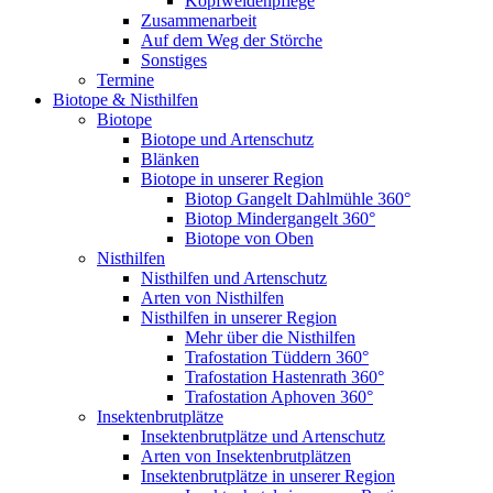
Kopfweidenpflege
Zusammenarbeit
Auf dem Weg der Störche
Sonstiges
Termine
Biotope & Nisthilfen
Biotope
Biotope und Artenschutz
Blänken
Biotope in unserer Region
Biotop Gangelt Dahlmühle 360°
Biotop Mindergangelt 360°
Biotope von Oben
Nisthilfen
Nisthilfen und Artenschutz
Arten von Nisthilfen
Nisthilfen in unserer Region
Mehr über die Nisthilfen
Trafostation Tüddern 360°
Trafostation Hastenrath 360°
Trafostation Aphoven 360°
Insektenbrutplätze
Insektenbrutplätze und Artenschutz
Arten von Insektenbrutplätzen
Insektenbrutplätze in unserer Region