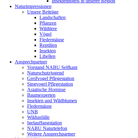
Insektenhotels in unserer Region
Naturimpressionen
Unsere Beiträge
Landschaften
Pflanzen
Wildtiere
Vögel
Fledermäuse
Reptilien
Insekten
Libellen
Ansprechpartner
Vorstand NABU Selfkant
Naturschutzjugend
Greifvogel Pflegestation
Singvogel Pflegestation
Asiatische Hornisse
Baumexperten
Insekten und Wildblumen
Fledermäuse
UNB
Wildunfälle
Igelauffangstation
NABU Naturtelefon
Weitere Ansprechpartner