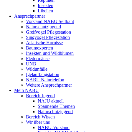
Reptilien
Insekten
Libellen
Ansprechpartner
Vorstand NABU Selfkant
Naturschutzjugend
Greifvogel Pflegestation
Singvogel Pflegestation
Asiatische Hornisse
Baumexperten
Insekten und Wildblumen
Fledermäuse
UNB
Wildunfälle
Igelauffangstation
NABU Naturtelefon
Weitere Ansprechpartner
Mein NABU
Bereich Jugend
NAJU aktuell
Spannende Themen
Naturschutzjugend
Bereich Wissen
Wir über uns
NABU-Vorstand