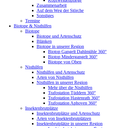
Kopfweidenpflege
Zusammenarbeit
Auf dem Weg der Störche
Sonstiges
Termine
Biotope & Nisthilfen
Biotope
Biotope und Artenschutz
Blänken
Biotope in unserer Region
Biotop Gangelt Dahlmühle 360°
Biotop Mindergangelt 360°
Biotope von Oben
Nisthilfen
Nisthilfen und Artenschutz
Arten von Nisthilfen
Nisthilfen in unserer Region
Mehr über die Nisthilfen
Trafostation Tüddern 360°
Trafostation Hastenrath 360°
Trafostation Aphoven 360°
Insektenbrutplätze
Insektenbrutplätze und Artenschutz
Arten von Insektenbrutplätzen
Insektenbrutplätze in unserer Region