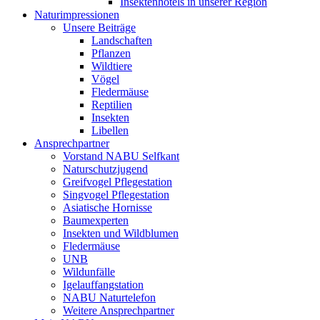
Insektenhotels in unserer Region
Naturimpressionen
Unsere Beiträge
Landschaften
Pflanzen
Wildtiere
Vögel
Fledermäuse
Reptilien
Insekten
Libellen
Ansprechpartner
Vorstand NABU Selfkant
Naturschutzjugend
Greifvogel Pflegestation
Singvogel Pflegestation
Asiatische Hornisse
Baumexperten
Insekten und Wildblumen
Fledermäuse
UNB
Wildunfälle
Igelauffangstation
NABU Naturtelefon
Weitere Ansprechpartner