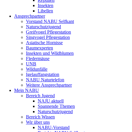
Reptilien
Insekten
Libellen
Ansprechpartner
Vorstand NABU Selfkant
Naturschutzjugend
Greifvogel Pflegestation
Singvogel Pflegestation
Asiatische Hornisse
Baumexperten
Insekten und Wildblumen
Fledermäuse
UNB
Wildunfälle
Igelauffangstation
NABU Naturtelefon
Weitere Ansprechpartner
Mein NABU
Bereich Jugend
NAJU aktuell
Spannende Themen
Naturschutzjugend
Bereich Wissen
Wir über uns
NABU-Vorstand