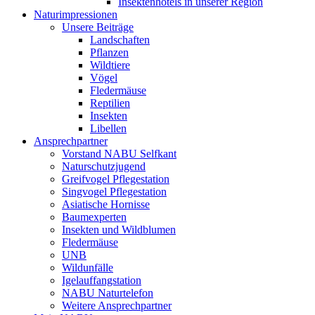
Insektenhotels in unserer Region
Naturimpressionen
Unsere Beiträge
Landschaften
Pflanzen
Wildtiere
Vögel
Fledermäuse
Reptilien
Insekten
Libellen
Ansprechpartner
Vorstand NABU Selfkant
Naturschutzjugend
Greifvogel Pflegestation
Singvogel Pflegestation
Asiatische Hornisse
Baumexperten
Insekten und Wildblumen
Fledermäuse
UNB
Wildunfälle
Igelauffangstation
NABU Naturtelefon
Weitere Ansprechpartner