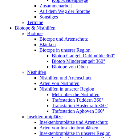
Kopfweidenpflege
Zusammenarbeit
Auf dem Weg der Störche
Sonstiges
Termine
Biotope & Nisthilfen
Biotope
Biotope und Artenschutz
Blänken
Biotope in unserer Region
Biotop Gangelt Dahlmühle 360°
Biotop Mindergangelt 360°
Biotope von Oben
Nisthilfen
Nisthilfen und Artenschutz
Arten von Nisthilfen
Nisthilfen in unserer Region
Mehr über die Nisthilfen
Trafostation Tüddern 360°
Trafostation Hastenrath 360°
Trafostation Aphoven 360°
Insektenbrutplätze
Insektenbrutplätze und Artenschutz
Arten von Insektenbrutplätzen
Insektenbrutplätze in unserer Region