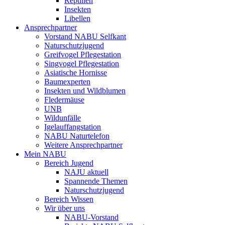
Reptilien
Insekten
Libellen
Ansprechpartner
Vorstand NABU Selfkant
Naturschutzjugend
Greifvogel Pflegestation
Singvogel Pflegestation
Asiatische Hornisse
Baumexperten
Insekten und Wildblumen
Fledermäuse
UNB
Wildunfälle
Igelauffangstation
NABU Naturtelefon
Weitere Ansprechpartner
Mein NABU
Bereich Jugend
NAJU aktuell
Spannende Themen
Naturschutzjugend
Bereich Wissen
Wir über uns
NABU-Vorstand