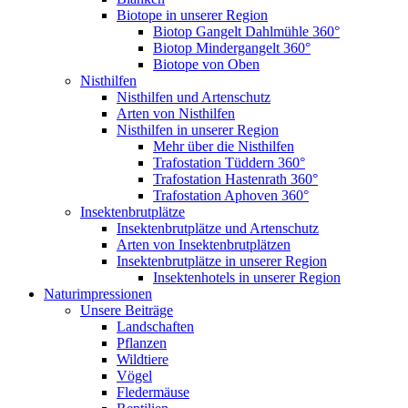
Biotope in unserer Region
Biotop Gangelt Dahlmühle 360°
Biotop Mindergangelt 360°
Biotope von Oben
Nisthilfen
Nisthilfen und Artenschutz
Arten von Nisthilfen
Nisthilfen in unserer Region
Mehr über die Nisthilfen
Trafostation Tüddern 360°
Trafostation Hastenrath 360°
Trafostation Aphoven 360°
Insektenbrutplätze
Insektenbrutplätze und Artenschutz
Arten von Insektenbrutplätzen
Insektenbrutplätze in unserer Region
Insektenhotels in unserer Region
Naturimpressionen
Unsere Beiträge
Landschaften
Pflanzen
Wildtiere
Vögel
Fledermäuse