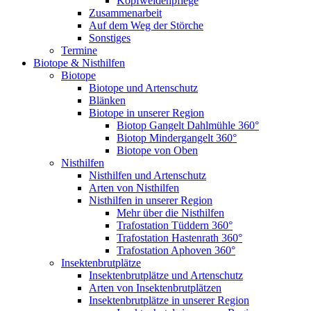
Kopfweidenpflege
Zusammenarbeit
Auf dem Weg der Störche
Sonstiges
Termine
Biotope & Nisthilfen
Biotope
Biotope und Artenschutz
Blänken
Biotope in unserer Region
Biotop Gangelt Dahlmühle 360°
Biotop Mindergangelt 360°
Biotope von Oben
Nisthilfen
Nisthilfen und Artenschutz
Arten von Nisthilfen
Nisthilfen in unserer Region
Mehr über die Nisthilfen
Trafostation Tüddern 360°
Trafostation Hastenrath 360°
Trafostation Aphoven 360°
Insektenbrutplätze
Insektenbrutplätze und Artenschutz
Arten von Insektenbrutplätzen
Insektenbrutplätze in unserer Region