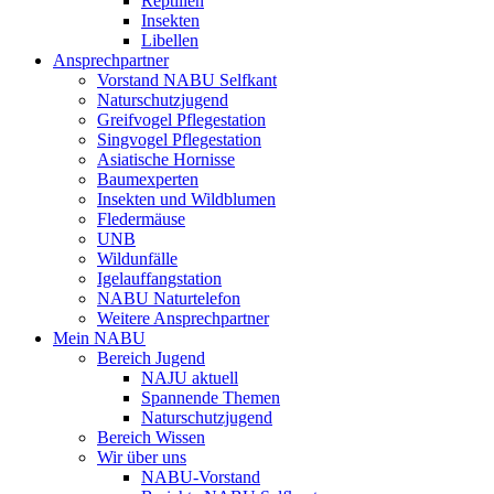
Reptilien
Insekten
Libellen
Ansprechpartner
Vorstand NABU Selfkant
Naturschutzjugend
Greifvogel Pflegestation
Singvogel Pflegestation
Asiatische Hornisse
Baumexperten
Insekten und Wildblumen
Fledermäuse
UNB
Wildunfälle
Igelauffangstation
NABU Naturtelefon
Weitere Ansprechpartner
Mein NABU
Bereich Jugend
NAJU aktuell
Spannende Themen
Naturschutzjugend
Bereich Wissen
Wir über uns
NABU-Vorstand