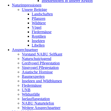
Insektenhotels in unserer Region
Naturimpressionen
Unsere Beiträge
Landschaften
Pflanzen
Wildtiere
Vögel
Fledermäuse
Reptilien
Insekten
Libellen
Ansprechpartner
Vorstand NABU Selfkant
Naturschutzjugend
Greifvogel Pflegestation
Singvogel Pflegestation
Asiatische Hornisse
Baumexperten
Insekten und Wildblumen
Fledermäuse
UNB
Wildunfälle
Igelauffangstation
NABU Naturtelefon
Weitere Ansprechpartner