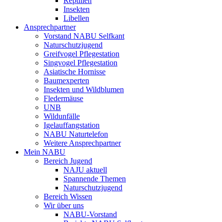
Reptilien
Insekten
Libellen
Ansprechpartner
Vorstand NABU Selfkant
Naturschutzjugend
Greifvogel Pflegestation
Singvogel Pflegestation
Asiatische Hornisse
Baumexperten
Insekten und Wildblumen
Fledermäuse
UNB
Wildunfälle
Igelauffangstation
NABU Naturtelefon
Weitere Ansprechpartner
Mein NABU
Bereich Jugend
NAJU aktuell
Spannende Themen
Naturschutzjugend
Bereich Wissen
Wir über uns
NABU-Vorstand