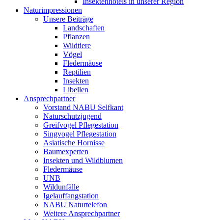
Insektenhotels in unserer Region
Naturimpressionen
Unsere Beiträge
Landschaften
Pflanzen
Wildtiere
Vögel
Fledermäuse
Reptilien
Insekten
Libellen
Ansprechpartner
Vorstand NABU Selfkant
Naturschutzjugend
Greifvogel Pflegestation
Singvogel Pflegestation
Asiatische Hornisse
Baumexperten
Insekten und Wildblumen
Fledermäuse
UNB
Wildunfälle
Igelauffangstation
NABU Naturtelefon
Weitere Ansprechpartner