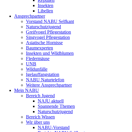
Reptilien
Insekten
Libellen
Ansprechpartner
Vorstand NABU Selfkant
Naturschutzjugend
Greifvogel Pflegestation
Singvogel Pflegestation
Asiatische Hornisse
Baumexperten
Insekten und Wildblumen
Fledermäuse
UNB
Wildunfälle
Igelauffangstation
NABU Naturtelefon
Weitere Ansprechpartner
Mein NABU
Bereich Jugend
NAJU aktuell
Spannende Themen
Naturschutzjugend
Bereich Wissen
Wir über uns
NABU-Vorstand