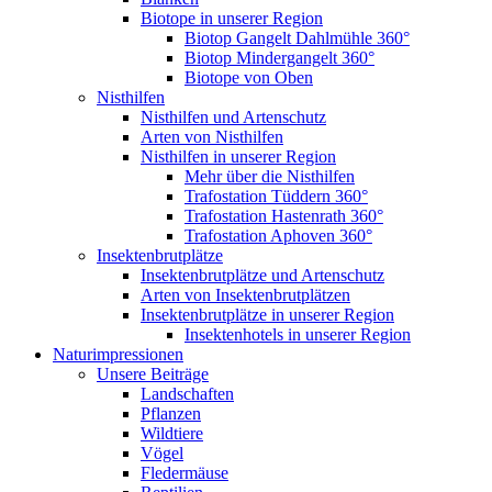
Biotope in unserer Region
Biotop Gangelt Dahlmühle 360°
Biotop Mindergangelt 360°
Biotope von Oben
Nisthilfen
Nisthilfen und Artenschutz
Arten von Nisthilfen
Nisthilfen in unserer Region
Mehr über die Nisthilfen
Trafostation Tüddern 360°
Trafostation Hastenrath 360°
Trafostation Aphoven 360°
Insektenbrutplätze
Insektenbrutplätze und Artenschutz
Arten von Insektenbrutplätzen
Insektenbrutplätze in unserer Region
Insektenhotels in unserer Region
Naturimpressionen
Unsere Beiträge
Landschaften
Pflanzen
Wildtiere
Vögel
Fledermäuse