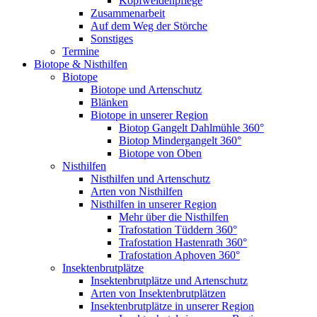
Kopfweidenpflege
Zusammenarbeit
Auf dem Weg der Störche
Sonstiges
Termine
Biotope & Nisthilfen
Biotope
Biotope und Artenschutz
Blänken
Biotope in unserer Region
Biotop Gangelt Dahlmühle 360°
Biotop Mindergangelt 360°
Biotope von Oben
Nisthilfen
Nisthilfen und Artenschutz
Arten von Nisthilfen
Nisthilfen in unserer Region
Mehr über die Nisthilfen
Trafostation Tüddern 360°
Trafostation Hastenrath 360°
Trafostation Aphoven 360°
Insektenbrutplätze
Insektenbrutplätze und Artenschutz
Arten von Insektenbrutplätzen
Insektenbrutplätze in unserer Region