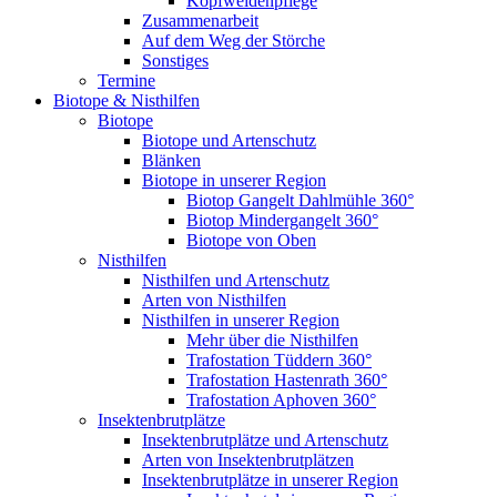
Kopfweidenpflege
Zusammenarbeit
Auf dem Weg der Störche
Sonstiges
Termine
Biotope & Nisthilfen
Biotope
Biotope und Artenschutz
Blänken
Biotope in unserer Region
Biotop Gangelt Dahlmühle 360°
Biotop Mindergangelt 360°
Biotope von Oben
Nisthilfen
Nisthilfen und Artenschutz
Arten von Nisthilfen
Nisthilfen in unserer Region
Mehr über die Nisthilfen
Trafostation Tüddern 360°
Trafostation Hastenrath 360°
Trafostation Aphoven 360°
Insektenbrutplätze
Insektenbrutplätze und Artenschutz
Arten von Insektenbrutplätzen
Insektenbrutplätze in unserer Region