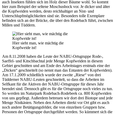
auch Insekten fühlen sich im Holz dieser Bäume wohl. So kommt
hier zum Beispiel der seltene Moschusbock vor. Je dicker und älter
die Kopfweiden werden, desto reichhaltiger an Nist- und
Unterschlupfmöglichkeiten sind sie. Besonders tolle Exemplare
befinden sich an der Brücke, die über den Rodebach führt, zwischen
Millen und Tüddern.
Hier sieht man, wie mächtig die
Kopfweide ist!
Am 8.11.2008 haben die Leute der NABU-Ortsgruppe Rode-,
Saeffel- und Kitschbachtal jede Menge Kopfweiden in diesem
Gebiet geschnitten und am Ende des Arbeitstages erstmals eine der
„Dicken“ geschneitelt (so nennt man das Entasten der Kopfweiden).
Am 17.1.2009 schließlich wurde der zweite „Riese“ von drei
Tüdderner NABU-Leuten geschneitelt, so dass die Arbeiten im
Selfkant für die Aktiven der NABU-Ortsgruppe für dieses Jahr
beendet sind. Dennoch gibt es für die Ortsgruppe noch vieles zu tun.
So werden im Naturpark Rodebach-Rodebeek ca. 800 Kopfweiden
von uns gepflegt. Außerdem betreuen wir dort drei Biotope und jede
Menge Nistkästen. Neben den Arbeiten direkt vor Ort gibt es auch
noch andere Betätigungsfelder, die von einzelnen Gruppen bzw.
Personen der Ortsgruppe durchgeführt werden. So kümmert sich die