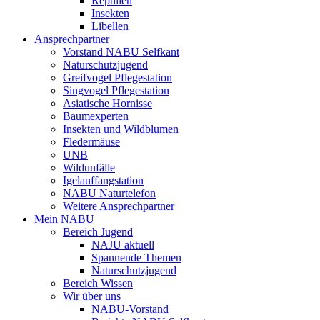
Reptilien
Insekten
Libellen
Ansprechpartner
Vorstand NABU Selfkant
Naturschutzjugend
Greifvogel Pflegestation
Singvogel Pflegestation
Asiatische Hornisse
Baumexperten
Insekten und Wildblumen
Fledermäuse
UNB
Wildunfälle
Igelauffangstation
NABU Naturtelefon
Weitere Ansprechpartner
Mein NABU
Bereich Jugend
NAJU aktuell
Spannende Themen
Naturschutzjugend
Bereich Wissen
Wir über uns
NABU-Vorstand