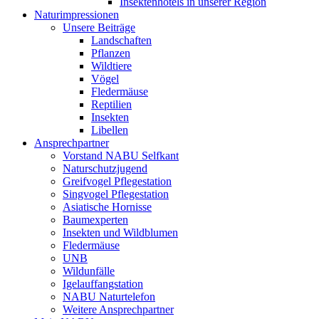
Insektenhotels in unserer Region
Naturimpressionen
Unsere Beiträge
Landschaften
Pflanzen
Wildtiere
Vögel
Fledermäuse
Reptilien
Insekten
Libellen
Ansprechpartner
Vorstand NABU Selfkant
Naturschutzjugend
Greifvogel Pflegestation
Singvogel Pflegestation
Asiatische Hornisse
Baumexperten
Insekten und Wildblumen
Fledermäuse
UNB
Wildunfälle
Igelauffangstation
NABU Naturtelefon
Weitere Ansprechpartner