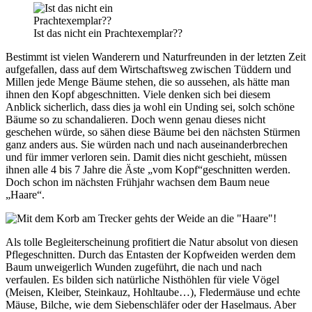
Ist das nicht ein Prachtexemplar??
Bestimmt ist vielen Wanderern und Naturfreunden in der letzten Zeit
aufgefallen, dass auf dem Wirtschaftsweg zwischen Tüddern und
Millen jede Menge Bäume stehen, die so aussehen, als hätte man
ihnen den Kopf abgeschnitten. Viele denken sich bei diesem
Anblick sicherlich, dass dies ja wohl ein Unding sei, solch schöne
Bäume so zu schandalieren. Doch wenn genau dieses nicht
geschehen würde, so sähen diese Bäume bei den nächsten Stürmen
ganz anders aus. Sie würden nach und nach auseinanderbrechen
und für immer verloren sein. Damit dies nicht geschieht, müssen
ihnen alle 4 bis 7 Jahre die Äste „vom Kopf“geschnitten werden.
Doch schon im nächsten Frühjahr wachsen dem Baum neue
„Haare“.
Als tolle Begleiterscheinung profitiert die Natur absolut von diesen
Pflegeschnitten. Durch das Entasten der Kopfweiden werden dem
Baum unweigerlich Wunden zugeführt, die nach und nach
verfaulen. Es bilden sich natürliche Nisthöhlen für viele Vögel
(Meisen, Kleiber, Steinkauz, Hohltaube…), Fledermäuse und echte
Mäuse, Bilche, wie dem Siebenschläfer oder der Haselmaus. Aber