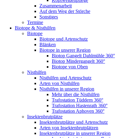
Kopfweidenpflege
Zusammenarbeit
Auf dem Weg der Störche
Sonstiges
Termine
Biotope & Nisthilfen
Biotope
Biotope und Artenschutz
Blänken
Biotope in unserer Region
Biotop Gangelt Dahlmühle 360°
Biotop Mindergangelt 360°
Biotope von Oben
Nisthilfen
Nisthilfen und Artenschutz
Arten von Nisthilfen
Nisthilfen in unserer Region
Mehr über die Nisthilfen
Trafostation Tüddern 360°
Trafostation Hastenrath 360°
Trafostation Aphoven 360°
Insektenbrutplätze
Insektenbrutplätze und Artenschutz
Arten von Insektenbrutplätzen
Insektenbrutplätze in unserer Region