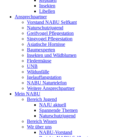
Reptilien
Insekten
Libellen
Ansprechpartner
Vorstand NABU Selfkant
Naturschutzjugend
Greifvogel Pflegestation
Singvogel Pflegestation
Asiatische Hornisse
Baumexperten
Insekten und Wildblumen
Fledermäuse
UNB
Wildunfälle
Igelauffangstation
NABU Naturtelefon
Weitere Ansprechpartner
Mein NABU
Bereich Jugend
NAJU aktuell
Spannende Themen
Naturschutzjugend
Bereich Wissen
Wir über uns
NABU-Vorstand