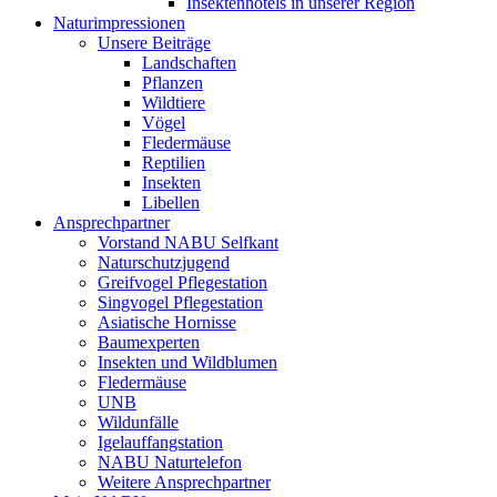
Insektenhotels in unserer Region
Naturimpressionen
Unsere Beiträge
Landschaften
Pflanzen
Wildtiere
Vögel
Fledermäuse
Reptilien
Insekten
Libellen
Ansprechpartner
Vorstand NABU Selfkant
Naturschutzjugend
Greifvogel Pflegestation
Singvogel Pflegestation
Asiatische Hornisse
Baumexperten
Insekten und Wildblumen
Fledermäuse
UNB
Wildunfälle
Igelauffangstation
NABU Naturtelefon
Weitere Ansprechpartner