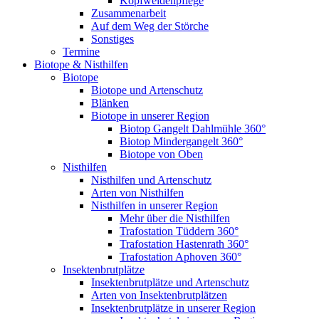
Kopfweidenpflege
Zusammenarbeit
Auf dem Weg der Störche
Sonstiges
Termine
Biotope & Nisthilfen
Biotope
Biotope und Artenschutz
Blänken
Biotope in unserer Region
Biotop Gangelt Dahlmühle 360°
Biotop Mindergangelt 360°
Biotope von Oben
Nisthilfen
Nisthilfen und Artenschutz
Arten von Nisthilfen
Nisthilfen in unserer Region
Mehr über die Nisthilfen
Trafostation Tüddern 360°
Trafostation Hastenrath 360°
Trafostation Aphoven 360°
Insektenbrutplätze
Insektenbrutplätze und Artenschutz
Arten von Insektenbrutplätzen
Insektenbrutplätze in unserer Region