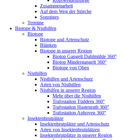
Kopfweidenpflege
Zusammenarbeit
Auf dem Weg der Störche
Sonstiges
Termine
Biotope & Nisthilfen
Biotope
Biotope und Artenschutz
Blänken
Biotope in unserer Region
Biotop Gangelt Dahlmühle 360°
Biotop Mindergangelt 360°
Biotope von Oben
Nisthilfen
Nisthilfen und Artenschutz
Arten von Nisthilfen
Nisthilfen in unserer Region
Mehr über die Nisthilfen
Trafostation Tüddern 360°
Trafostation Hastenrath 360°
Trafostation Aphoven 360°
Insektenbrutplätze
Insektenbrutplätze und Artenschutz
Arten von Insektenbrutplätzen
Insektenbrutplätze in unserer Region