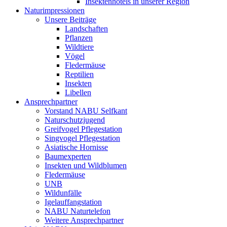
Insektenhotels in unserer Region
Naturimpressionen
Unsere Beiträge
Landschaften
Pflanzen
Wildtiere
Vögel
Fledermäuse
Reptilien
Insekten
Libellen
Ansprechpartner
Vorstand NABU Selfkant
Naturschutzjugend
Greifvogel Pflegestation
Singvogel Pflegestation
Asiatische Hornisse
Baumexperten
Insekten und Wildblumen
Fledermäuse
UNB
Wildunfälle
Igelauffangstation
NABU Naturtelefon
Weitere Ansprechpartner