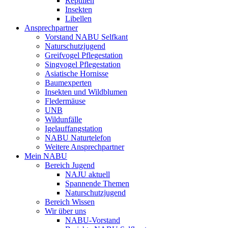
Reptilien
Insekten
Libellen
Ansprechpartner
Vorstand NABU Selfkant
Naturschutzjugend
Greifvogel Pflegestation
Singvogel Pflegestation
Asiatische Hornisse
Baumexperten
Insekten und Wildblumen
Fledermäuse
UNB
Wildunfälle
Igelauffangstation
NABU Naturtelefon
Weitere Ansprechpartner
Mein NABU
Bereich Jugend
NAJU aktuell
Spannende Themen
Naturschutzjugend
Bereich Wissen
Wir über uns
NABU-Vorstand