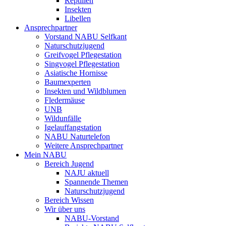
Reptilien
Insekten
Libellen
Ansprechpartner
Vorstand NABU Selfkant
Naturschutzjugend
Greifvogel Pflegestation
Singvogel Pflegestation
Asiatische Hornisse
Baumexperten
Insekten und Wildblumen
Fledermäuse
UNB
Wildunfälle
Igelauffangstation
NABU Naturtelefon
Weitere Ansprechpartner
Mein NABU
Bereich Jugend
NAJU aktuell
Spannende Themen
Naturschutzjugend
Bereich Wissen
Wir über uns
NABU-Vorstand