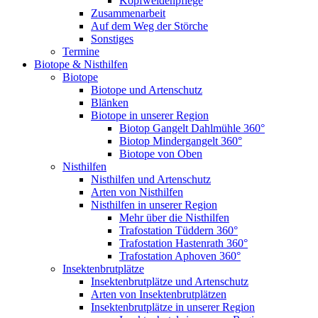
Kopfweidenpflege
Zusammenarbeit
Auf dem Weg der Störche
Sonstiges
Termine
Biotope & Nisthilfen
Biotope
Biotope und Artenschutz
Blänken
Biotope in unserer Region
Biotop Gangelt Dahlmühle 360°
Biotop Mindergangelt 360°
Biotope von Oben
Nisthilfen
Nisthilfen und Artenschutz
Arten von Nisthilfen
Nisthilfen in unserer Region
Mehr über die Nisthilfen
Trafostation Tüddern 360°
Trafostation Hastenrath 360°
Trafostation Aphoven 360°
Insektenbrutplätze
Insektenbrutplätze und Artenschutz
Arten von Insektenbrutplätzen
Insektenbrutplätze in unserer Region