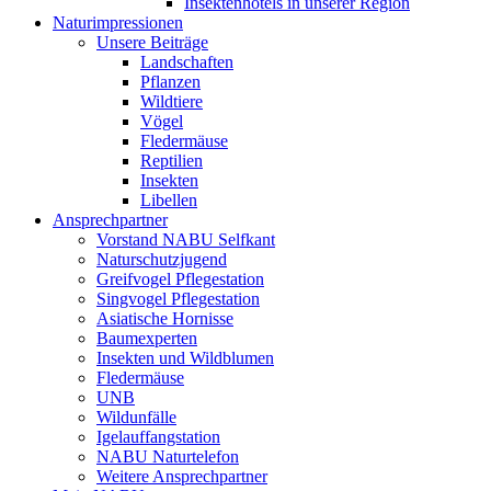
Insektenhotels in unserer Region
Naturimpressionen
Unsere Beiträge
Landschaften
Pflanzen
Wildtiere
Vögel
Fledermäuse
Reptilien
Insekten
Libellen
Ansprechpartner
Vorstand NABU Selfkant
Naturschutzjugend
Greifvogel Pflegestation
Singvogel Pflegestation
Asiatische Hornisse
Baumexperten
Insekten und Wildblumen
Fledermäuse
UNB
Wildunfälle
Igelauffangstation
NABU Naturtelefon
Weitere Ansprechpartner