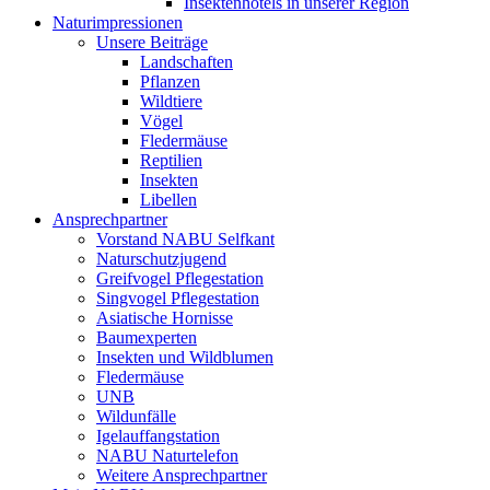
Insektenhotels in unserer Region
Naturimpressionen
Unsere Beiträge
Landschaften
Pflanzen
Wildtiere
Vögel
Fledermäuse
Reptilien
Insekten
Libellen
Ansprechpartner
Vorstand NABU Selfkant
Naturschutzjugend
Greifvogel Pflegestation
Singvogel Pflegestation
Asiatische Hornisse
Baumexperten
Insekten und Wildblumen
Fledermäuse
UNB
Wildunfälle
Igelauffangstation
NABU Naturtelefon
Weitere Ansprechpartner