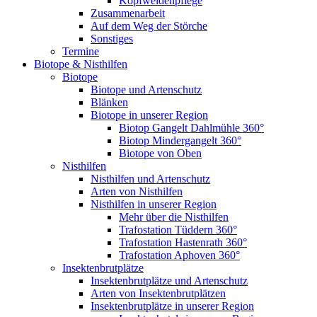
Kopfweidenpflege
Zusammenarbeit
Auf dem Weg der Störche
Sonstiges
Termine
Biotope & Nisthilfen
Biotope
Biotope und Artenschutz
Blänken
Biotope in unserer Region
Biotop Gangelt Dahlmühle 360°
Biotop Mindergangelt 360°
Biotope von Oben
Nisthilfen
Nisthilfen und Artenschutz
Arten von Nisthilfen
Nisthilfen in unserer Region
Mehr über die Nisthilfen
Trafostation Tüddern 360°
Trafostation Hastenrath 360°
Trafostation Aphoven 360°
Insektenbrutplätze
Insektenbrutplätze und Artenschutz
Arten von Insektenbrutplätzen
Insektenbrutplätze in unserer Region