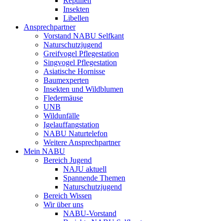
Reptilien
Insekten
Libellen
Ansprechpartner
Vorstand NABU Selfkant
Naturschutzjugend
Greifvogel Pflegestation
Singvogel Pflegestation
Asiatische Hornisse
Baumexperten
Insekten und Wildblumen
Fledermäuse
UNB
Wildunfälle
Igelauffangstation
NABU Naturtelefon
Weitere Ansprechpartner
Mein NABU
Bereich Jugend
NAJU aktuell
Spannende Themen
Naturschutzjugend
Bereich Wissen
Wir über uns
NABU-Vorstand