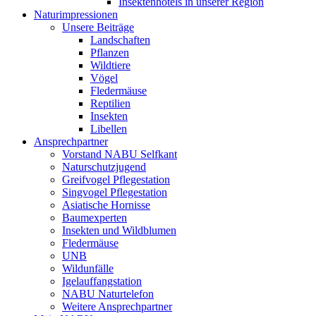
Insektenhotels in unserer Region
Naturimpressionen
Unsere Beiträge
Landschaften
Pflanzen
Wildtiere
Vögel
Fledermäuse
Reptilien
Insekten
Libellen
Ansprechpartner
Vorstand NABU Selfkant
Naturschutzjugend
Greifvogel Pflegestation
Singvogel Pflegestation
Asiatische Hornisse
Baumexperten
Insekten und Wildblumen
Fledermäuse
UNB
Wildunfälle
Igelauffangstation
NABU Naturtelefon
Weitere Ansprechpartner