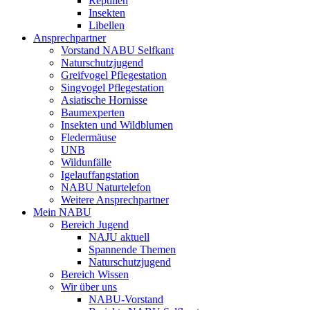
Reptilien
Insekten
Libellen
Ansprechpartner
Vorstand NABU Selfkant
Naturschutzjugend
Greifvogel Pflegestation
Singvogel Pflegestation
Asiatische Hornisse
Baumexperten
Insekten und Wildblumen
Fledermäuse
UNB
Wildunfälle
Igelauffangstation
NABU Naturtelefon
Weitere Ansprechpartner
Mein NABU
Bereich Jugend
NAJU aktuell
Spannende Themen
Naturschutzjugend
Bereich Wissen
Wir über uns
NABU-Vorstand