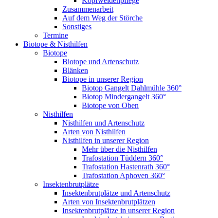
Kopfweidenpflege
Zusammenarbeit
Auf dem Weg der Störche
Sonstiges
Termine
Biotope & Nisthilfen
Biotope
Biotope und Artenschutz
Blänken
Biotope in unserer Region
Biotop Gangelt Dahlmühle 360°
Biotop Mindergangelt 360°
Biotope von Oben
Nisthilfen
Nisthilfen und Artenschutz
Arten von Nisthilfen
Nisthilfen in unserer Region
Mehr über die Nisthilfen
Trafostation Tüddern 360°
Trafostation Hastenrath 360°
Trafostation Aphoven 360°
Insektenbrutplätze
Insektenbrutplätze und Artenschutz
Arten von Insektenbrutplätzen
Insektenbrutplätze in unserer Region