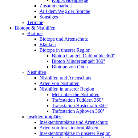
Kopfweidenpflege
Zusammenarbeit
Auf dem Weg der Störche
Sonstiges
Termine
Biotope & Nisthilfen
Biotope
Biotope und Artenschutz
Blänken
Biotope in unserer Region
Biotop Gangelt Dahlmühle 360°
Biotop Mindergangelt 360°
Biotope von Oben
Nisthilfen
Nisthilfen und Artenschutz
Arten von Nisthilfen
Nisthilfen in unserer Region
Mehr über die Nisthilfen
Trafostation Tüddern 360°
Trafostation Hastenrath 360°
Trafostation Aphoven 360°
Insektenbrutplätze
Insektenbrutplätze und Artenschutz
Arten von Insektenbrutplätzen
Insektenbrutplätze in unserer Region