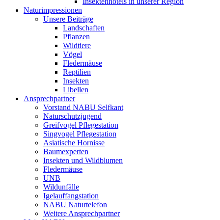
Insektenhotels in unserer Region
Naturimpressionen
Unsere Beiträge
Landschaften
Pflanzen
Wildtiere
Vögel
Fledermäuse
Reptilien
Insekten
Libellen
Ansprechpartner
Vorstand NABU Selfkant
Naturschutzjugend
Greifvogel Pflegestation
Singvogel Pflegestation
Asiatische Hornisse
Baumexperten
Insekten und Wildblumen
Fledermäuse
UNB
Wildunfälle
Igelauffangstation
NABU Naturtelefon
Weitere Ansprechpartner