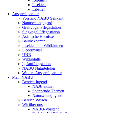
Reptilien
Insekten
Libellen
Ansprechpartner
Vorstand NABU Selfkant
Naturschutzjugend
Greifvogel Pflegestation
Singvogel Pflegestation
Asiatische Hornisse
Baumexperten
Insekten und Wildblumen
Fledermäuse
UNB
Wildunfälle
Igelauffangstation
NABU Naturtelefon
Weitere Ansprechpartner
Mein NABU
Bereich Jugend
NAJU aktuell
Spannende Themen
Naturschutzjugend
Bereich Wissen
Wir über uns
NABU-Vorstand