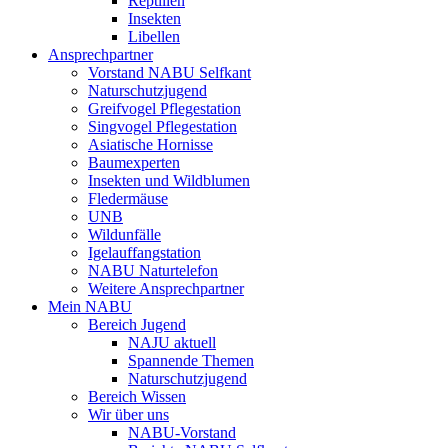
Reptilien
Insekten
Libellen
Ansprechpartner
Vorstand NABU Selfkant
Naturschutzjugend
Greifvogel Pflegestation
Singvogel Pflegestation
Asiatische Hornisse
Baumexperten
Insekten und Wildblumen
Fledermäuse
UNB
Wildunfälle
Igelauffangstation
NABU Naturtelefon
Weitere Ansprechpartner
Mein NABU
Bereich Jugend
NAJU aktuell
Spannende Themen
Naturschutzjugend
Bereich Wissen
Wir über uns
NABU-Vorstand