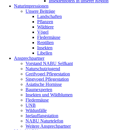
Insektenhotels in unserer Region
Naturimpressionen
Unsere Beiträge
Landschaften
Pflanzen
Wildtiere
Vögel
Fledermäuse
Reptilien
Insekten
Libellen
Ansprechpartner
Vorstand NABU Selfkant
Naturschutzjugend
Greifvogel Pflegestation
Singvogel Pflegestation
Asiatische Hornisse
Baumexperten
Insekten und Wildblumen
Fledermäuse
UNB
Wildunfälle
Igelauffangstation
NABU Naturtelefon
Weitere Ansprechpartner