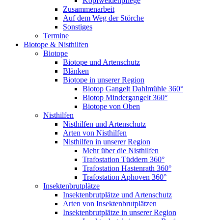
Kopfweidenpflege
Zusammenarbeit
Auf dem Weg der Störche
Sonstiges
Termine
Biotope & Nisthilfen
Biotope
Biotope und Artenschutz
Blänken
Biotope in unserer Region
Biotop Gangelt Dahlmühle 360°
Biotop Mindergangelt 360°
Biotope von Oben
Nisthilfen
Nisthilfen und Artenschutz
Arten von Nisthilfen
Nisthilfen in unserer Region
Mehr über die Nisthilfen
Trafostation Tüddern 360°
Trafostation Hastenrath 360°
Trafostation Aphoven 360°
Insektenbrutplätze
Insektenbrutplätze und Artenschutz
Arten von Insektenbrutplätzen
Insektenbrutplätze in unserer Region