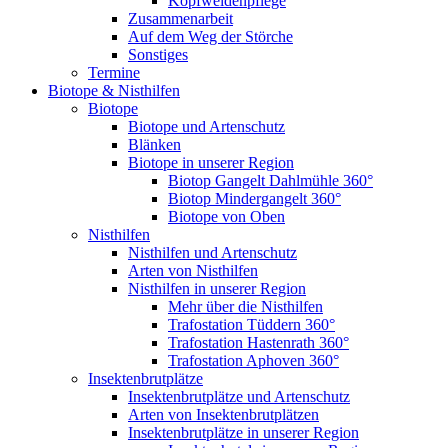
Kopfweidenpflege
Zusammenarbeit
Auf dem Weg der Störche
Sonstiges
Termine
Biotope & Nisthilfen
Biotope
Biotope und Artenschutz
Blänken
Biotope in unserer Region
Biotop Gangelt Dahlmühle 360°
Biotop Mindergangelt 360°
Biotope von Oben
Nisthilfen
Nisthilfen und Artenschutz
Arten von Nisthilfen
Nisthilfen in unserer Region
Mehr über die Nisthilfen
Trafostation Tüddern 360°
Trafostation Hastenrath 360°
Trafostation Aphoven 360°
Insektenbrutplätze
Insektenbrutplätze und Artenschutz
Arten von Insektenbrutplätzen
Insektenbrutplätze in unserer Region