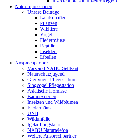
Insektenhotels in unserer Region
Naturimpressionen
Unsere Beiträge
Landschaften
Pflanzen
Wildtiere
Vögel
Fledermäuse
Reptilien
Insekten
Libellen
Ansprechpartner
Vorstand NABU Selfkant
Naturschutzjugend
Greifvogel Pflegestation
Singvogel Pflegestation
Asiatische Hornisse
Baumexperten
Insekten und Wildblumen
Fledermäuse
UNB
Wildunfälle
Igelauffangstation
NABU Naturtelefon
Weitere Ansprechpartner