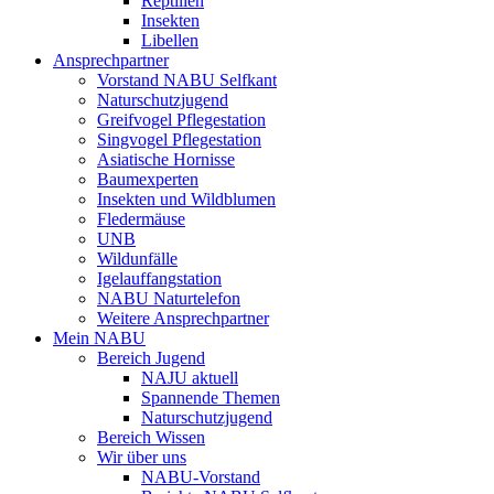
Reptilien
Insekten
Libellen
Ansprechpartner
Vorstand NABU Selfkant
Naturschutzjugend
Greifvogel Pflegestation
Singvogel Pflegestation
Asiatische Hornisse
Baumexperten
Insekten und Wildblumen
Fledermäuse
UNB
Wildunfälle
Igelauffangstation
NABU Naturtelefon
Weitere Ansprechpartner
Mein NABU
Bereich Jugend
NAJU aktuell
Spannende Themen
Naturschutzjugend
Bereich Wissen
Wir über uns
NABU-Vorstand