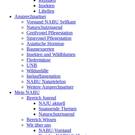
Reptilien
Insekten
Libellen
Ansprechpartner
Vorstand NABU Selfkant
Naturschutzjugend
Greifvogel Pflegestation
Singvogel Pflegestation
Asiatische Hornisse
Baumexperten
Insekten und Wildblumen
Fledermäuse
UNB
Wildunfälle
Igelauffangstation
NABU Naturtelefon
Weitere Ansprechpartner
Mein NABU
Bereich Jugend
NAJU aktuell
Spannende Themen
Naturschutzjugend
Bereich Wissen
Wir über uns
NABU-Vorstand