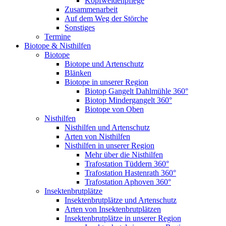
Kopfweidenpflege
Zusammenarbeit
Auf dem Weg der Störche
Sonstiges
Termine
Biotope & Nisthilfen
Biotope
Biotope und Artenschutz
Blänken
Biotope in unserer Region
Biotop Gangelt Dahlmühle 360°
Biotop Mindergangelt 360°
Biotope von Oben
Nisthilfen
Nisthilfen und Artenschutz
Arten von Nisthilfen
Nisthilfen in unserer Region
Mehr über die Nisthilfen
Trafostation Tüddern 360°
Trafostation Hastenrath 360°
Trafostation Aphoven 360°
Insektenbrutplätze
Insektenbrutplätze und Artenschutz
Arten von Insektenbrutplätzen
Insektenbrutplätze in unserer Region