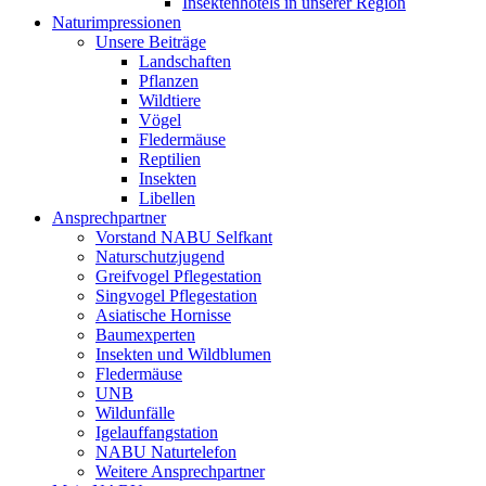
Insektenhotels in unserer Region
Naturimpressionen
Unsere Beiträge
Landschaften
Pflanzen
Wildtiere
Vögel
Fledermäuse
Reptilien
Insekten
Libellen
Ansprechpartner
Vorstand NABU Selfkant
Naturschutzjugend
Greifvogel Pflegestation
Singvogel Pflegestation
Asiatische Hornisse
Baumexperten
Insekten und Wildblumen
Fledermäuse
UNB
Wildunfälle
Igelauffangstation
NABU Naturtelefon
Weitere Ansprechpartner