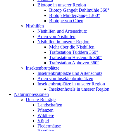
Biotope in unserer Region
Biotop Gangelt Dahlmühle 360°
Biotop Mindergangelt 360°
Biotope von Oben
Nisthilfen
Nisthilfen und Artenschutz
Arten von Nisthilfen
Nisthilfen in unserer Region
Mehr über die Nisthilfen
Trafostation Tüddern 360°
Trafostation Hastenrath 360°
Trafostation Aphoven 360°
Insektenbrutplätze
Insektenbrutplätze und Artenschutz
Arten von Insektenbrutplätzen
Insektenbrutplätze in unserer Region
Insektenhotels in unserer Region
Naturimpressionen
Unsere Beiträge
Landschaften
Pflanzen
Wildtiere
Vögel
Fledermäuse