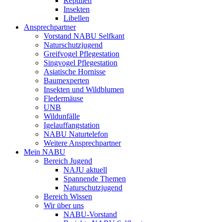
Reptilien
Insekten
Libellen
Ansprechpartner
Vorstand NABU Selfkant
Naturschutzjugend
Greifvogel Pflegestation
Singvogel Pflegestation
Asiatische Hornisse
Baumexperten
Insekten und Wildblumen
Fledermäuse
UNB
Wildunfälle
Igelauffangstation
NABU Naturtelefon
Weitere Ansprechpartner
Mein NABU
Bereich Jugend
NAJU aktuell
Spannende Themen
Naturschutzjugend
Bereich Wissen
Wir über uns
NABU-Vorstand