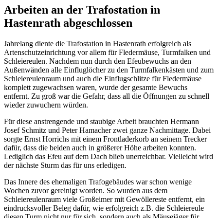
Arbeiten an der Trafostation in
Hastenrath abgeschlossen
Jahrelang diente die Trafostation in Hastenrath erfolgreich als
Artenschutzeinrichtung vor allem für Fledermäuse, Turmfalken und
Schleiereulen. Nachdem nun durch den Efeubewuchs an den
Außenwänden alle Einfluglöcher zu den Turmfalkenkästen und zum
Schleiereulenraum und auch die Einflugschlitze für Fledermäuse
komplett zugewachsen waren, wurde der gesamte Bewuchs
entfernt. Zu groß war die Gefahr, dass all die Öffnungen zu schnell
wieder zuwuchern würden.
Für diese anstrengende und staubige Arbeit brauchten Hermann
Josef Schmitz und Peter Hamacher zwei ganze Nachmittage. Dabei
sorgte Ernst Horrichs mit einem Frontladerkorb an seinem Trecker
dafür, dass die beiden auch in größerer Höhe arbeiten konnten.
Lediglich das Efeu auf dem Dach blieb unerreichbar. Vielleicht wird
der nächste Sturm das für uns erledigen.
Das Innere des ehemaligen Trafogebäudes war schon wenige
Wochen zuvor gereinigt worden. So wurden aus dem
Schleiereulenraum viele Großeimer mit Gewöllereste entfernt, ein
eindrucksvoller Beleg dafür, wie erfolgreich z.B. die Schleiereule
diesen Turm nicht nur für sich, sondern auch als Mäusejäger für