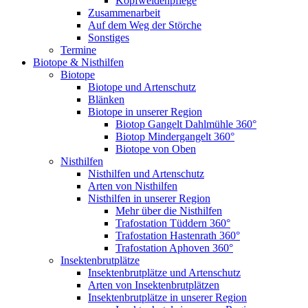
Kopfweidenpflege
Zusammenarbeit
Auf dem Weg der Störche
Sonstiges
Termine
Biotope & Nisthilfen
Biotope
Biotope und Artenschutz
Blänken
Biotope in unserer Region
Biotop Gangelt Dahlmühle 360°
Biotop Mindergangelt 360°
Biotope von Oben
Nisthilfen
Nisthilfen und Artenschutz
Arten von Nisthilfen
Nisthilfen in unserer Region
Mehr über die Nisthilfen
Trafostation Tüddern 360°
Trafostation Hastenrath 360°
Trafostation Aphoven 360°
Insektenbrutplätze
Insektenbrutplätze und Artenschutz
Arten von Insektenbrutplätzen
Insektenbrutplätze in unserer Region