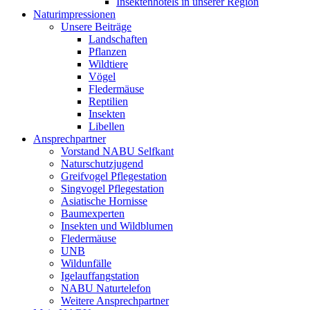
Insektenhotels in unserer Region
Naturimpressionen
Unsere Beiträge
Landschaften
Pflanzen
Wildtiere
Vögel
Fledermäuse
Reptilien
Insekten
Libellen
Ansprechpartner
Vorstand NABU Selfkant
Naturschutzjugend
Greifvogel Pflegestation
Singvogel Pflegestation
Asiatische Hornisse
Baumexperten
Insekten und Wildblumen
Fledermäuse
UNB
Wildunfälle
Igelauffangstation
NABU Naturtelefon
Weitere Ansprechpartner