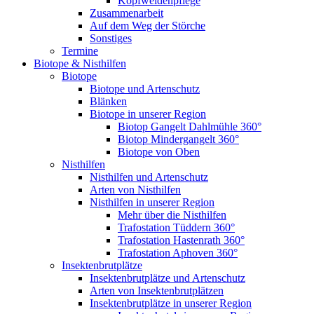
Kopfweidenpflege
Zusammenarbeit
Auf dem Weg der Störche
Sonstiges
Termine
Biotope & Nisthilfen
Biotope
Biotope und Artenschutz
Blänken
Biotope in unserer Region
Biotop Gangelt Dahlmühle 360°
Biotop Mindergangelt 360°
Biotope von Oben
Nisthilfen
Nisthilfen und Artenschutz
Arten von Nisthilfen
Nisthilfen in unserer Region
Mehr über die Nisthilfen
Trafostation Tüddern 360°
Trafostation Hastenrath 360°
Trafostation Aphoven 360°
Insektenbrutplätze
Insektenbrutplätze und Artenschutz
Arten von Insektenbrutplätzen
Insektenbrutplätze in unserer Region