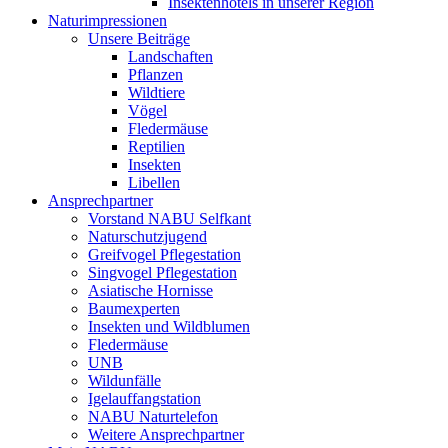
Insektenhotels in unserer Region
Naturimpressionen
Unsere Beiträge
Landschaften
Pflanzen
Wildtiere
Vögel
Fledermäuse
Reptilien
Insekten
Libellen
Ansprechpartner
Vorstand NABU Selfkant
Naturschutzjugend
Greifvogel Pflegestation
Singvogel Pflegestation
Asiatische Hornisse
Baumexperten
Insekten und Wildblumen
Fledermäuse
UNB
Wildunfälle
Igelauffangstation
NABU Naturtelefon
Weitere Ansprechpartner