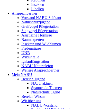
Reptilien
Insekten
Libellen
Ansprechpartner
Vorstand NABU Selfkant
Naturschutzjugend
Greifvogel Pflegestation
Singvogel Pflegestation
Asiatische Hornisse
Baumexperten
Insekten und Wildblumen
Fledermäuse
UNB
Wildunfälle
Igelauffangstation
NABU Naturtelefon
Weitere Ansprechpartner
Mein NABU
Bereich Jugend
NAJU aktuell
Spannende Themen
Naturschutzjugend
Bereich Wissen
Wir über uns
NABU-Vorstand